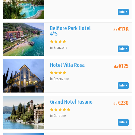
Info
Belfiore Park Hotel
€178
da
4*S
in Brenzone
Info
Hotel Villa Rosa
€125
da
in Desenzano
Info
Grand Hotel Fasano
€230
da
in Gardone
Info