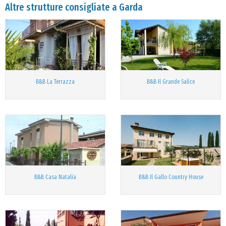
Altre strutture consigliate a Garda
B&B La Terrazza
B&B Il Grande Salice
B&B Casa Natalia
B&B Il Gallo Country House