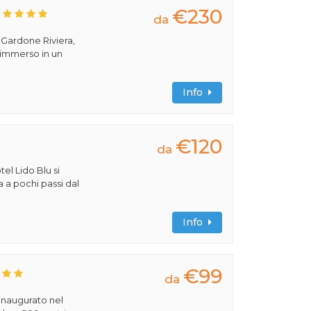
€230
da
a Gardone Riviera,
 immerso in un
Info
€120
da
tel Lido Blu si
a a pochi passi dal
Info
€99
da
 inaugurato nel