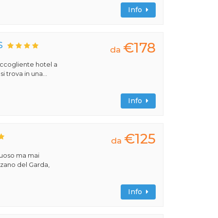
Info
€178
S
da
 accogliente hotel a
 trova in una...
Info
€125
da
ssuoso ma mai
nzano del Garda,
Info