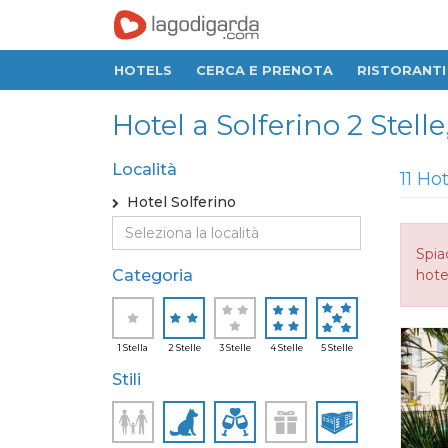
HOTELS
CERCA E PRENOTA
RISTORANTI
Hotel a Solferino 2 Stelle,
Località
11 Ho
Hotel Solferino
Spia
Categoria
hotel
1 Stella
2 Stelle
3 Stelle
4 Stelle
5 Stelle
Stili