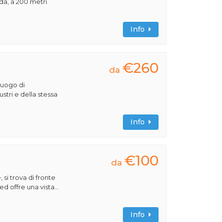
rda, a 200 metri
Info
€260
da
luogo di
lustri e della stessa
Info
€100
da
 si trova di fronte
ed offre una vista...
Info