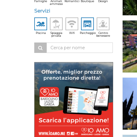
Famiglie
Animali
Romantici
Boutique
Design
ammessi
Servizi
Piscina
Spiaggia
Wifi
Parcheggio
Centro
privata
benessere