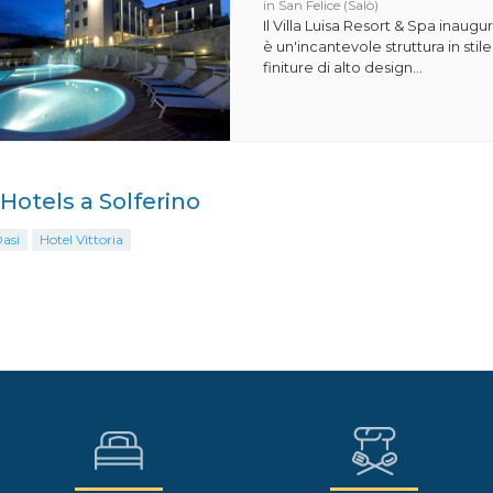
in San Felice (Salò)
Il Villa Luisa Resort & Spa inaugu
è un'incantevole struttura in st
finiture di alto design...
 Hotels a Solferino
asi
Hotel Vittoria