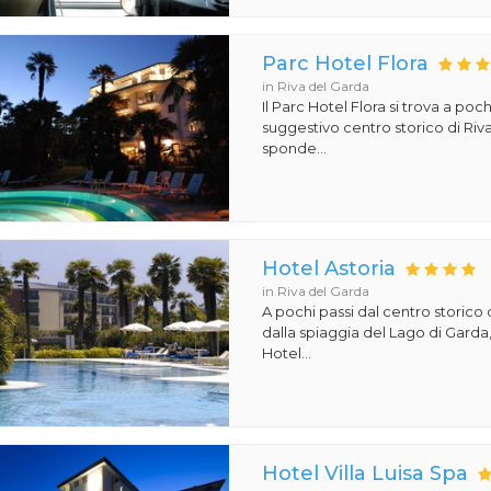
Parc Hotel Flora
in Riva del Garda
Il Parc Hotel Flora si trova a poch
suggestivo centro storico di Riv
sponde...
Hotel Astoria
in Riva del Garda
A pochi passi dal centro storico 
dalla spiaggia del Lago di Garda,
Hotel...
Hotel Villa Luisa Spa