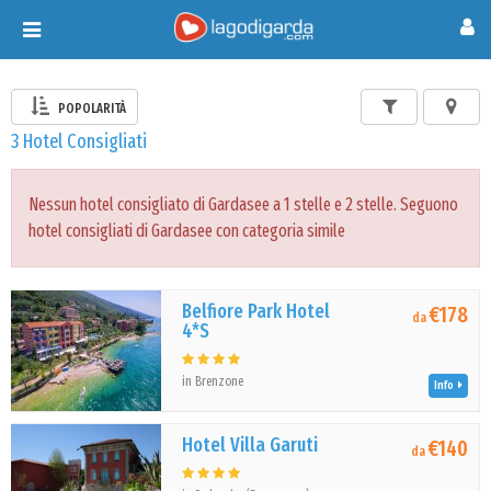
Toggle
navigation
POPOLARITÀ
3 Hotel Consigliati
Nessun hotel consigliato di Gardasee a 1 stelle e 2 stelle. Seguono
hotel consigliati di Gardasee con categoria simile
Belfiore Park Hotel
€178
da
4*S
in Brenzone
Info
Hotel Villa Garuti
€140
da