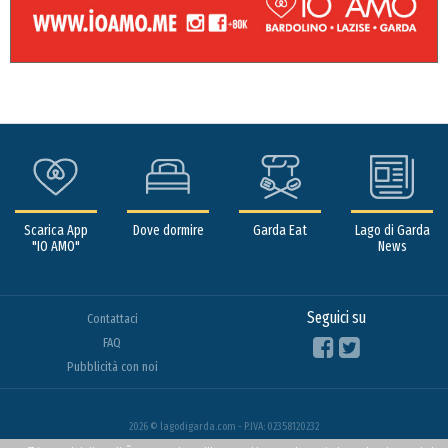
Scarica App
Dove dormire
Garda Eat
Lago di Garda
"IO AMO"
News
Seguici su
Contattaci
FAQ
Pubblicità con noi
2026 © lagodigarda.com - P.IVA: 02358120232