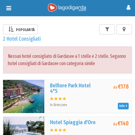
Toggle
navigation
POPOLARITÀ
2 Hotel Consigliati
Nessun hotel consigliato di Gardasee a 1 stelle e 2 stelle. Seguono
hotel consigliati di Gardasee con categoria simile
Belfiore Park Hotel
€178
da
4*S
in Brenzone
Info
Hotel Spiaggia d'Oro
€140
da