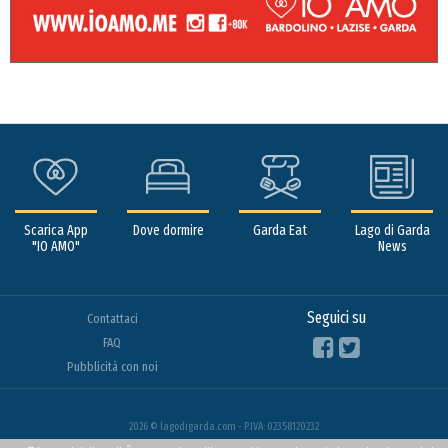
Scarica App
Dove dormire
Garda Eat
Lago di Garda
"IO AMO"
News
Seguici su
Contattaci
FAQ
Pubblicità con noi
2026 © lagodigarda.com - P.IVA: 02358120232