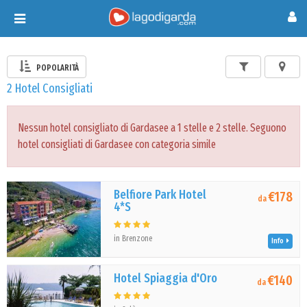
Toggle
navigation
POPOLARITÀ
2 Hotel Consigliati
Nessun hotel consigliato di Gardasee a 1 stelle e 2 stelle. Seguono
hotel consigliati di Gardasee con categoria simile
Belfiore Park Hotel
€178
da
4*S
in Brenzone
Info
Hotel Spiaggia d'Oro
€140
da