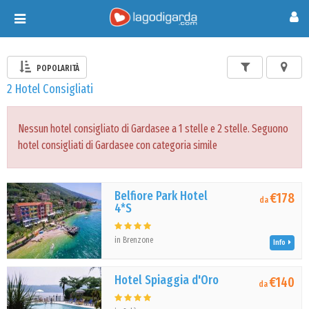
Toggle
navigation
POPOLARITÀ
2 Hotel Consigliati
Nessun hotel consigliato di Gardasee a 1 stelle e 2 stelle. Seguono
hotel consigliati di Gardasee con categoria simile
Belfiore Park Hotel
€178
da
4*S
in Brenzone
Info
Hotel Spiaggia d'Oro
€140
da