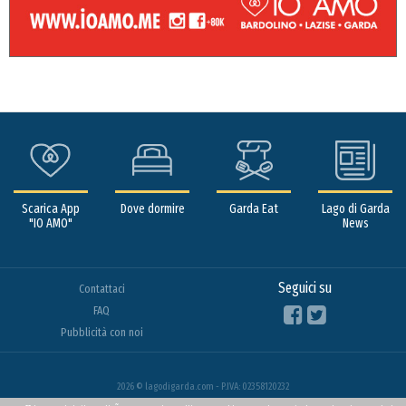
Scarica App
Dove dormire
Garda Eat
Lago di Garda
"IO AMO"
News
Seguici su
Contattaci
FAQ
Pubblicità con noi
2026 © lagodigarda.com - P.IVA: 02358120232