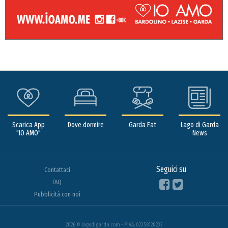
Scarica App
Dove dormire
Garda Eat
Lago di Garda
"IO AMO"
News
Seguici su
Contattaci
FAQ
Pubblicità con noi
2026 © lagodigarda.com - P.IVA: 02358120232