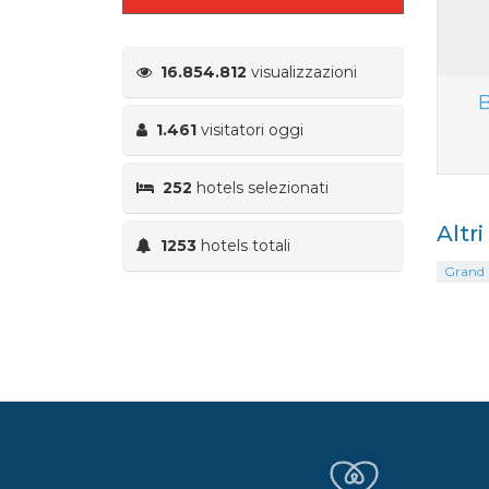
16.854.812
visualizzazioni
B
1.461
visitatori oggi
252
hotels selezionati
Altr
1253
hotels totali
Grand H