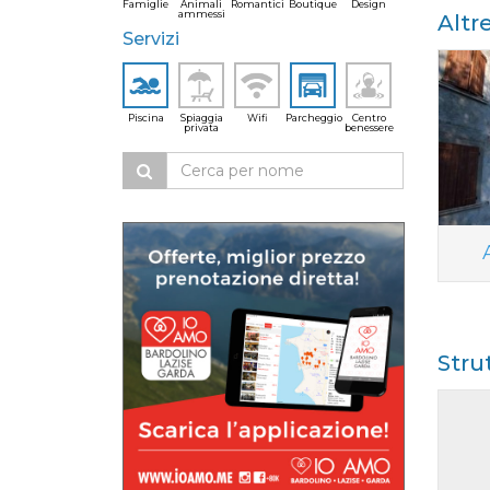
Famiglie
Animali
Romantici
Boutique
Design
ammessi
Altr
Servizi
Piscina
Spiaggia
Wifi
Parcheggio
Centro
privata
benessere
Stru