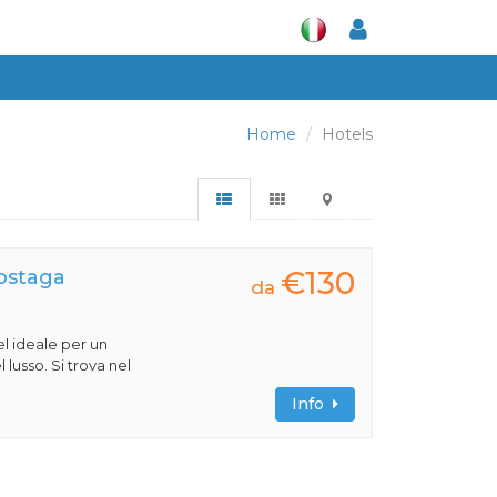
Home
Hotels
€130
Sostaga
da
l ideale per un
 lusso. Si trova nel
Info