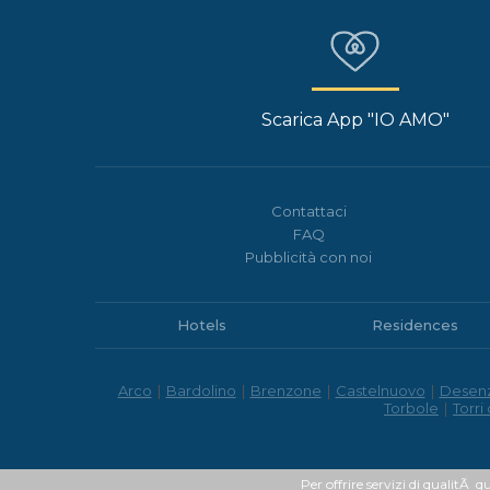
Scarica App "IO AMO"
Contattaci
FAQ
Pubblicità con noi
Hotels
Residences
Arco
|
Bardolino
|
Brenzone
|
Castelnuovo
|
Desen
Torbole
|
Torri
Per offrire servizi di qualitÃ q