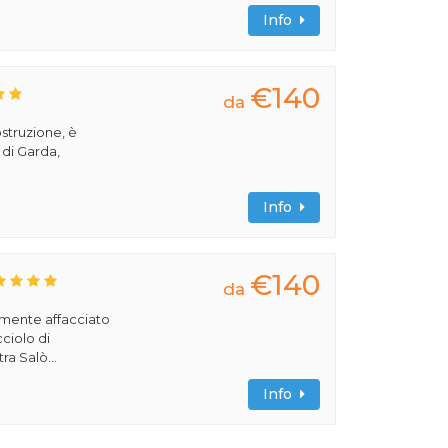
Info
€140
da
ostruzione, è
 di Garda,
Info
€140
da
amente affacciato
cciolo di
ra Salò...
Info