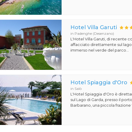
Hotel Villa Garuti
in Padenghe (Desenzano)
L'Hotel Villa Garuti, di recente c
affacciato direttamente sul lago
immerso nel verde del parco...
Hotel Spiaggia d'Oro
in Salò
L'Hotel Spiaggia d'Oro è dirett
sul Lago di Garda, presso il porti
Barbarano, una piccola frazione t