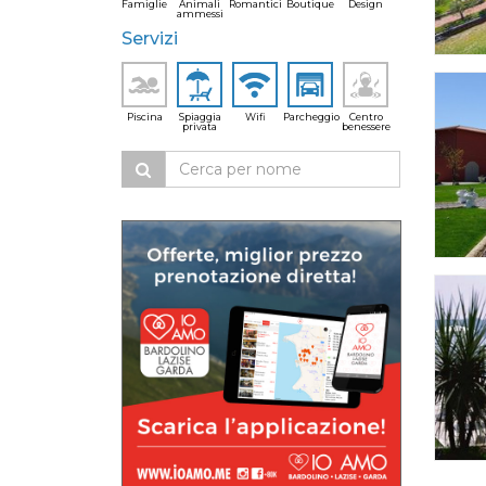
Famiglie
Animali
Romantici
Boutique
Design
ammessi
Servizi
Piscina
Spiaggia
Wifi
Parcheggio
Centro
privata
benessere