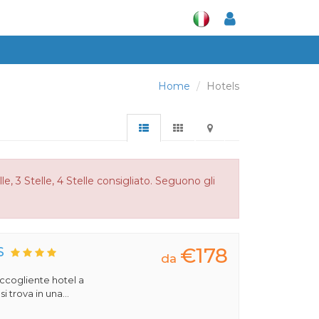
Home
Hotels
, 3 Stelle, 4 Stelle consigliato. Seguono gli
€178
S
da
 accogliente hotel a
 trova in una...