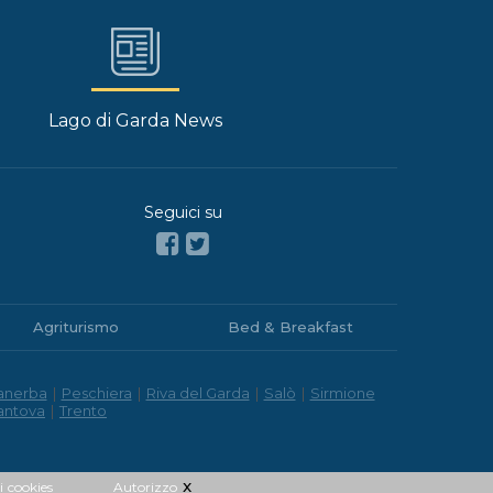
Lago di Garda News
Seguici su
Agriturismo
Bed & Breakfast
anerba
|
Peschiera
|
Riva del Garda
|
Salò
|
Sirmione
antova
|
Trento
x
i
cookies
Autorizzo