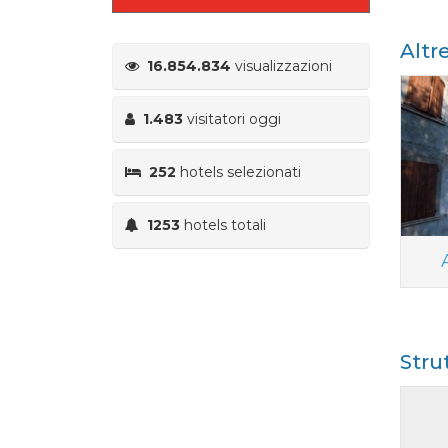
Altr
16.854.834
visualizzazioni
1.483
visitatori oggi
252
hotels selezionati
1253
hotels totali
Stru