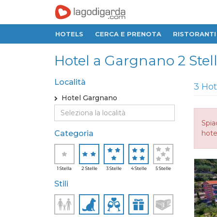
HOTELS
CERCA E PRENOTA
RISTORANTI
Hotel a Gargnano 2 Stelle,
Località
3 Hot
Hotel Gargnano
Spia
Categoria
hotel
1 Stella
2 Stelle
3 Stelle
4 Stelle
5 Stelle
Stili