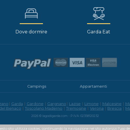
Dove dormire
Garda Eat
Campings
Appartamenti
zano
|
Garda
|
Gardone
|
Gargnano
|
Lazise
|
Limone
|
Malcesine
|
M
 del Benaco
|
Toscolano Maderno
|
Tremosine
|
Verona
|
Brescia
|
M
2026 © lagodigarda.com - P.IVA: 02358120232
uesto sito utilizza cookies, continuando la navigazione nel sito autorizzi l'uso de