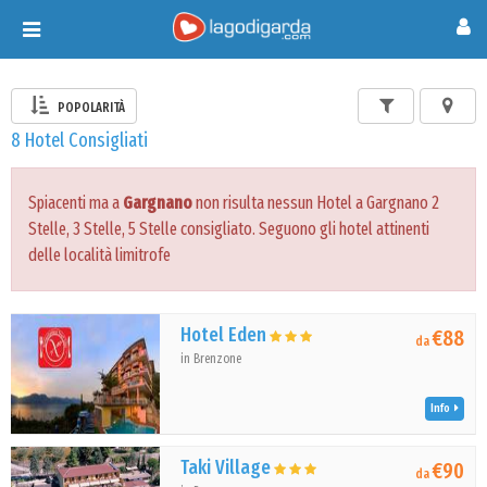
Toggle
navigation
POPOLARITÀ
8 Hotel Consigliati
Spiacenti ma a
Gargnano
non risulta nessun Hotel a Gargnano 2
Stelle, 3 Stelle, 5 Stelle consigliato. Seguono gli hotel attinenti
delle località limitrofe
Hotel Eden
€88
da
in Brenzone
Info
Taki Village
€90
da