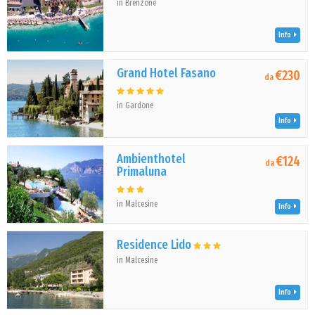
in Brenzone
Info
Grand Hotel Fasano
€230
da
in Gardone
Info
Ambienthotel
€124
da
Primaluna
in Malcesine
Info
Residence Lido
in Malcesine
Info