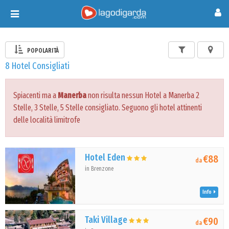
Toggle
navigation
POPOLARITÀ
8 Hotel Consigliati
Spiacenti ma a
Manerba
non risulta nessun Hotel a Manerba 2
Stelle, 3 Stelle, 5 Stelle consigliato. Seguono gli hotel attinenti
delle località limitrofe
Hotel Eden
€88
da
in Brenzone
Info
Taki Village
€90
da