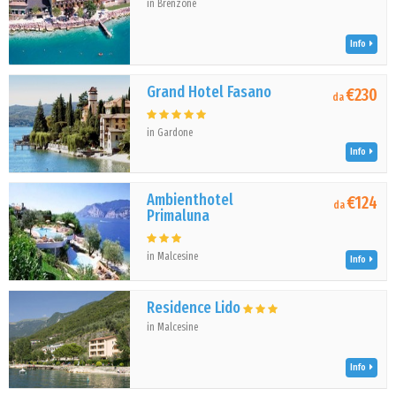
in Brenzone
Info
Grand Hotel Fasano
€230
da
in Gardone
Info
Ambienthotel
€124
da
Primaluna
in Malcesine
Info
Residence Lido
in Malcesine
Info