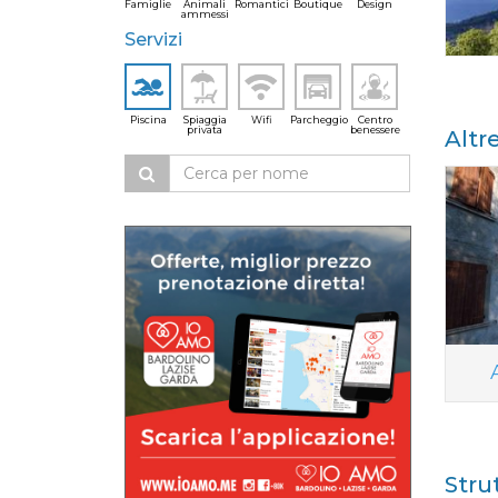
Famiglie
Animali
Romantici
Boutique
Design
ammessi
Servizi
Piscina
Spiaggia
Wifi
Parcheggio
Centro
privata
benessere
Altr
Stru