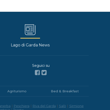
Lago di Garda News
Seguici su
Agriturismo
Bed & Breakfast
anerba
|
Peschiera
|
Riva del Garda
|
Salò
|
Sirmione
antova
|
Trento