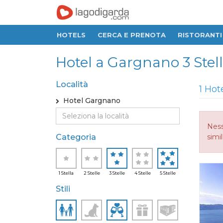
HOTELS
CERCA E PRENOTA
RISTORANTI
Hotel a Gargnano 3 Stelle
Località
1 Hot
Hotel Gargnano
Ness
Categoria
simi
1 Stella
2 Stelle
3 Stelle
4 Stelle
5 Stelle
Stili