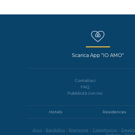
Scarica App "IO AMO"
Contattaci
FAQ
Pubblicità con noi
Hotels
Residences
Arco
|
Bardolino
|
Brenzone
|
Castelnuovo
|
Desen
Torbole
|
Torri