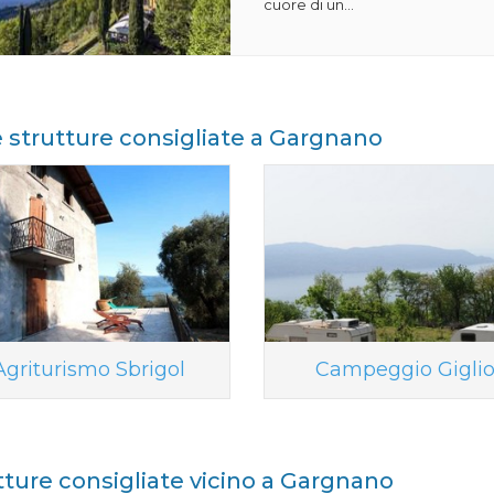
cuore di un...
e strutture consigliate a Gargnano
Agriturismo Sbrigol
Campeggio Gigli
tture consigliate vicino a Gargnano