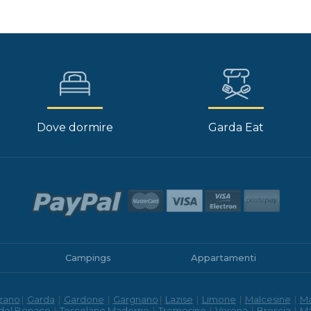
Dove dormire
Garda Eat
Campings
Appartamenti
zano
|
Garda
|
Gardone
|
Gargnano
|
Lazise
|
Limone
|
Malcesine
|
M
 del Benaco
|
Toscolano Maderno
|
Tremosine
|
Verona
|
Brescia
|
M