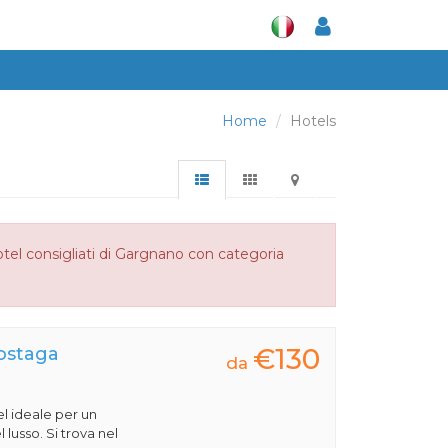
Home
Hotels
otel consigliati di Gargnano con categoria
€130
Sostaga
da
l ideale per un
 lusso. Si trova nel