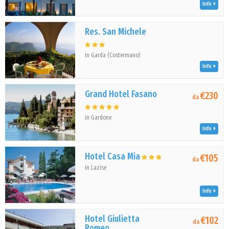
Info
Res. San Michele
in Garda (Costermano)
Info
Grand Hotel Fasano
€230
da
in Gardone
Info
Hotel Casa Mia
€105
da
in Lazise
Info
Hotel Giulietta
€102
da
Romeo