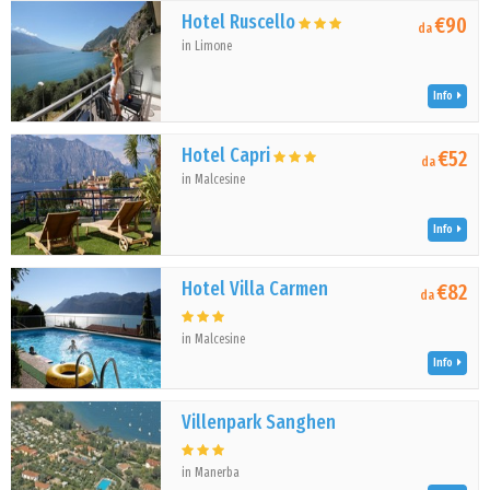
Hotel Ruscello
€90
da
in Limone
Info
Hotel Capri
€52
da
in Malcesine
Info
Hotel Villa Carmen
€82
da
in Malcesine
Info
Villenpark Sanghen
in Manerba