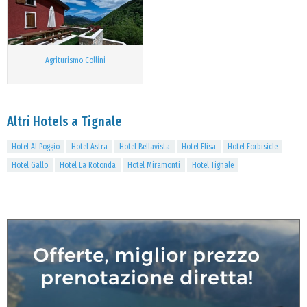
Agriturismo Collini
Altri Hotels a Tignale
Hotel Al Poggio
Hotel Astra
Hotel Bellavista
Hotel Elisa
Hotel Forbisicle
Hotel Gallo
Hotel La Rotonda
Hotel Miramonti
Hotel Tignale