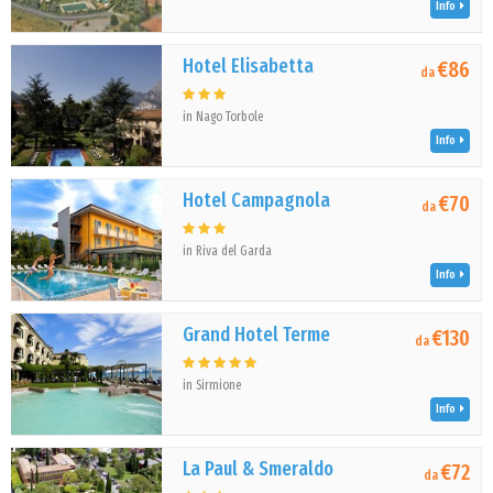
Info
Hotel Elisabetta
€86
da
in Nago Torbole
Info
Hotel Campagnola
€70
da
in Riva del Garda
Info
Grand Hotel Terme
€130
da
in Sirmione
Info
La Paul & Smeraldo
€72
da