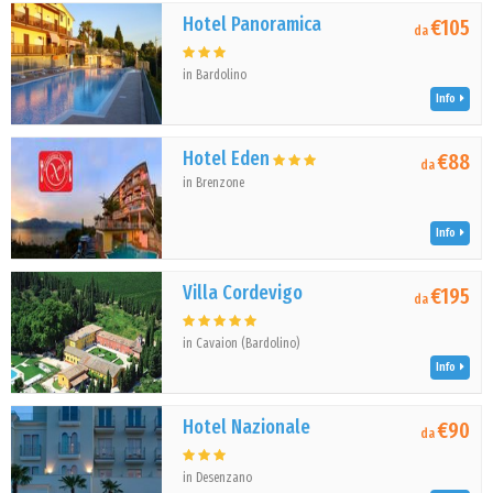
Hotel Panoramica
€105
da
in Bardolino
Info
Hotel Eden
€88
da
in Brenzone
Info
Villa Cordevigo
€195
da
in Cavaion (Bardolino)
Info
Hotel Nazionale
€90
da
in Desenzano