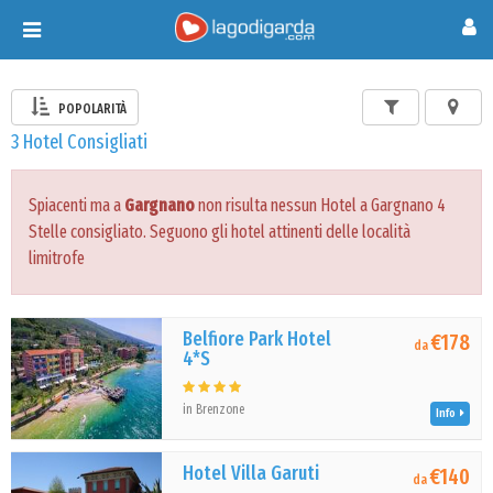
Toggle
navigation
POPOLARITÀ
3 Hotel Consigliati
Spiacenti ma a
Gargnano
non risulta nessun Hotel a Gargnano 4
Stelle consigliato. Seguono gli hotel attinenti delle località
limitrofe
Belfiore Park Hotel
€178
da
4*S
in Brenzone
Info
Hotel Villa Garuti
€140
da