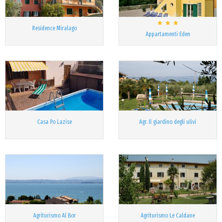
Residence Miralago
Appartamenti Eden
Casa Po Lazise
Agr. Il giardino degli ulivi
Agriturismo Al Bor
Agriturismo Le Caldane