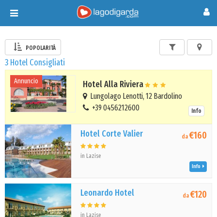
Toggle
navigation
POPOLARITÀ
3 Hotel Consigliati
Annuncio
Hotel Alla Riviera
Lungolago Lenotti, 12 Bardolino
+39 0456212600
Info
Hotel Corte Valier
€160
da
in Lazise
Info
Leonardo Hotel
€120
da
in Lazise