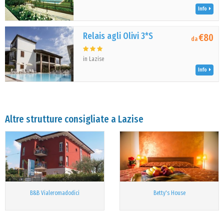
Info
Relais agli Olivi 3*S
€80
da
in Lazise
Info
Altre strutture consigliate a Lazise
B&B Vialeromadodici
Betty's House