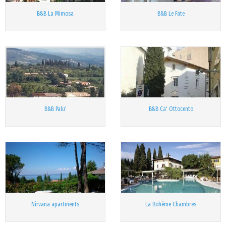
B&B La Mimosa
B&B Le Fate
B&B Palu'
B&B Ca' Ottocento
Nirvana apartments
La Bohème Chambres