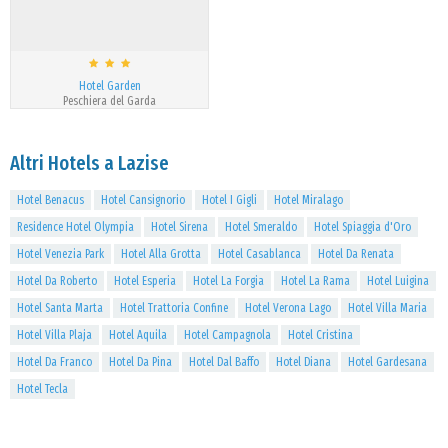
Hotel Garden
Peschiera del Garda
Altri Hotels a Lazise
Hotel Benacus
Hotel Cansignorio
Hotel I Gigli
Hotel Miralago
Residence Hotel Olympia
Hotel Sirena
Hotel Smeraldo
Hotel Spiaggia d'Oro
Hotel Venezia Park
Hotel Alla Grotta
Hotel Casablanca
Hotel Da Renata
Hotel Da Roberto
Hotel Esperia
Hotel La Forgia
Hotel La Rama
Hotel Luigina
Hotel Santa Marta
Hotel Trattoria Confine
Hotel Verona Lago
Hotel Villa Maria
Hotel Villa Plaja
Hotel Aquila
Hotel Campagnola
Hotel Cristina
Hotel Da Franco
Hotel Da Pina
Hotel Dal Baffo
Hotel Diana
Hotel Gardesana
Hotel Tecla