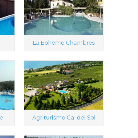
La Bohème Chambres
se
Agriturismo Ca' del Sol