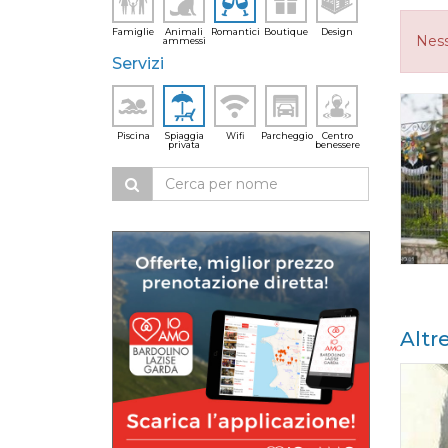
Famiglie
Animali
Romantici
Boutique
Design
Ness
ammessi
Servizi
Piscina
Spiaggia
Wifi
Parcheggio
Centro
privata
benessere
Altr