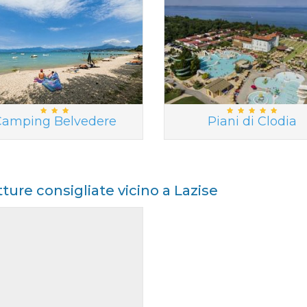
Camping Belvedere
Piani di Clodia
tture consigliate vicino a Lazise