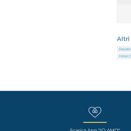
Altri
Residen
Hotel D
Scarica App "IO AMO"