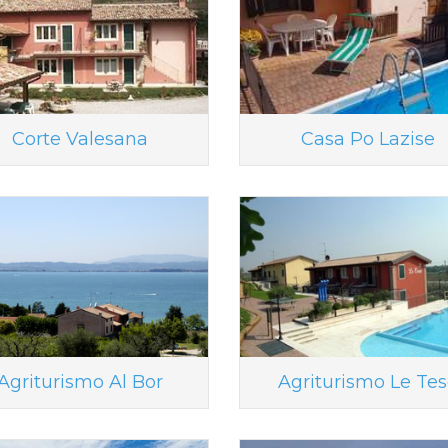
Corte Valesana
Casa Po Lazise
Agriturismo Al Bor
Agriturismo Le Te