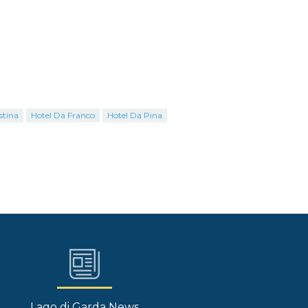
stina
Hotel Da Franco
Hotel Da Pina
Lago di Garda News