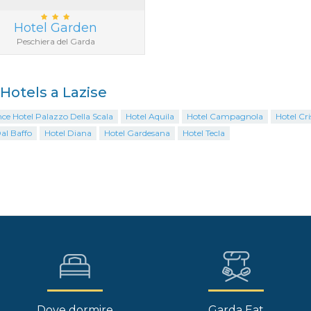
Hotel Garden
Peschiera del Garda
 Hotels a Lazise
ce Hotel Palazzo Della Scala
Hotel Aquila
Hotel Campagnola
Hotel Cri
al Baffo
Hotel Diana
Hotel Gardesana
Hotel Tecla
Dove dormire
Garda Eat