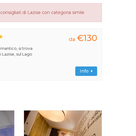
consigliati di Lazise con categoria simile
€130
da
omantico, si trova
i Lazise, sul Lago
Info