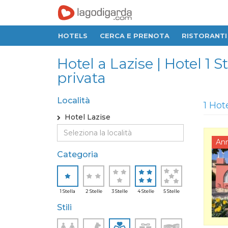
HOTELS
CERCA E PRENOTA
RISTORANTI
Hotel a Lazise | Hotel 1 
privata
Località
1 Hot
Hotel Lazise
An
Categoria
1 Stella
2 Stelle
3 Stelle
4 Stelle
5 Stelle
Stili