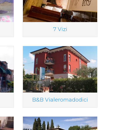
7 Vizi
B&B Vialeromadodici