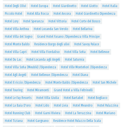
Hotel Degli Olivi
Hotel Europa
Hotel Giardinetto
Hotel Giotto
Hotel Italia
Piccolo Hotel
Hotel Alla Rocca
Hotel Ancora
Hotel Giardinetto Dipendenza
Hotel Lory
Hotel Speranza
Hotel Vittoria
Hotel Corte del Bosco
Hotel Villa Anthea
Hotel Locanda San Verolo
Hotel Bellariva
Hotel Villa del Sogno
Grand Hotel Fasano /Dipendenza Villa Principe
Hotel Monte Baldo
Residence Borgo degli ulivi
Hotel Savoy Palace
Hotel Villa Capri
Hotel Villa Fiordaliso
Hotel Villa Sofia
Hotel Bellevue
Hotel Du Lac
Hotel Locanda agli Angeli
Hotel Saturnia
Hotel Villa Sofia (Meublè) /Dipendenza
Hotel Ville Montefiori /Dipendenza
Hotel Agli Angeli
Hotel Bellevue /Dipendenza
Hotel Diana
Hotel Il riccio /Dipendenza
Hotel Monte Baldo /Dipendenza
Hotel San Michele
Hotel Touring
Hotel Miramonti
Grand Hotel a Villa Feltrinelli
Hotel Le Fay Resorts
Hotel Villa Giulia
Hotel Bartabel
Hotel Bogliaco
Hotel La Baia D'oro
Hotel Lido
Hotel Livia
Hotel Meandro
Hotel Palazzina
Hotel Running Club
Hotel Garni Riviera
Hotel La Terrazzina
Hotel Mariano
Hotel Tiziana
Hotel Gargnano
Residence Hotel Palazzo Della Scala