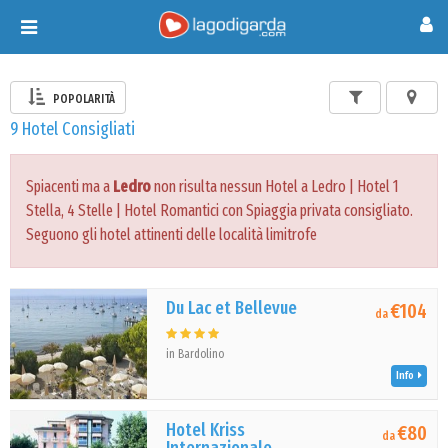
Toggle
navigation
POPOLARITÀ
9 Hotel Consigliati
Spiacenti ma a
Ledro
non risulta nessun Hotel a Ledro | Hotel 1
Stella, 4 Stelle | Hotel Romantici con Spiaggia privata consigliato.
Seguono gli hotel attinenti delle località limitrofe
Du Lac et Bellevue
€104
da
in Bardolino
Info
Hotel Kriss
€80
da