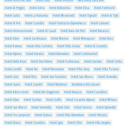
Hotel Porta del Sole
Hotel Oasi
Hotel Vittoria
Park Hotel Zanzanù
Hotel Al Poggio
Hotel Astra
Hotel Bellavista
Hotel Elisa
Hotel Forbisicle
Hotel Gallo
Hotel La Rotonda
Hotel Miramonti
Hotel Tignale
Hotel Ai Tigli
Hotel Al Prà
Hotel Castello
Hotel Forbisicle Dipendenza
Hotel Galvani
Hotel Internazionale
Hotel Al Caval
Hotel Baia dei Pini
Hotel Benacus
Hotel Eden
Hotel Gardesana
Hotel Marina
Hotel Menapace
Hotel Pace
Hotel Romeo
Hotel Villa Carlotta
Hotel Villa Giada
Hotel Al Castello
Hotel Alpino
Hotel Astoria
Hotel Belvedere
Hotel Continental
Hotel Delle Rose
Hotel Due Palme
Hotel Fraderiana
Hotel Garden
Hotel Onda
Hotel Lorolli
Hotel Pai
Hotel Panorama
Hotel Villa Susy
Hotel Villa Tiziana
Hotel Lido
Hotel Rita
Hotel San Faustino
Hotel San Marco
Hotel Sirenella
Hotel Sonia
Hotel Zanetti
Hotel Maderno
Residence dei Limoni
Hotel Adria resort
Hotel Bel Soggiorno
Hotel Benaco
Hotel Cavallino
Hotel Eden
Hotel Garden
Hotel Golfo
Hotel Locanda Alpina
Hotel Milano
Hotel San Marco
Hotel Serenella
Hotel Sole
Hotel Sorriso
Hotel Splendid
Hotel Tre Lampioni
Hotel Vienna
Hotel Villa Belvedere
Hotel Vittoria
Hotel Diana
Hotel Giardino
Hotel Igea
Hotel Olivi
Hotel Villa Angela