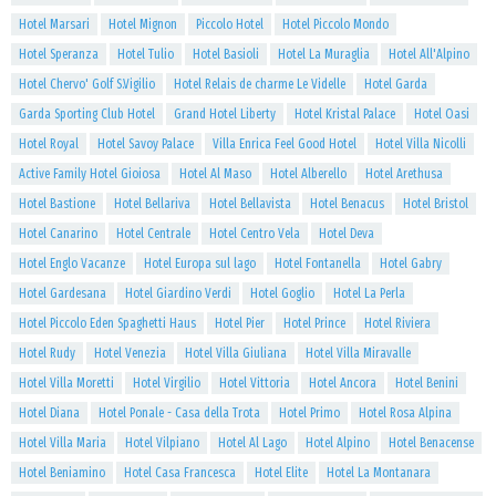
Hotel Marsari
Hotel Mignon
Piccolo Hotel
Hotel Piccolo Mondo
Hotel Speranza
Hotel Tulio
Hotel Basioli
Hotel La Muraglia
Hotel All'Alpino
Hotel Chervo' Golf S.Vigilio
Hotel Relais de charme Le Videlle
Hotel Garda
Garda Sporting Club Hotel
Grand Hotel Liberty
Hotel Kristal Palace
Hotel Oasi
Hotel Royal
Hotel Savoy Palace
Villa Enrica Feel Good Hotel
Hotel Villa Nicolli
Active Family Hotel Gioiosa
Hotel Al Maso
Hotel Alberello
Hotel Arethusa
Hotel Bastione
Hotel Bellariva
Hotel Bellavista
Hotel Benacus
Hotel Bristol
Hotel Canarino
Hotel Centrale
Hotel Centro Vela
Hotel Deva
Hotel Englo Vacanze
Hotel Europa sul lago
Hotel Fontanella
Hotel Gabry
Hotel Gardesana
Hotel Giardino Verdi
Hotel Goglio
Hotel La Perla
Hotel Piccolo Eden Spaghetti Haus
Hotel Pier
Hotel Prince
Hotel Riviera
Hotel Rudy
Hotel Venezia
Hotel Villa Giuliana
Hotel Villa Miravalle
Hotel Villa Moretti
Hotel Virgilio
Hotel Vittoria
Hotel Ancora
Hotel Benini
Hotel Diana
Hotel Ponale - Casa della Trota
Hotel Primo
Hotel Rosa Alpina
Hotel Villa Maria
Hotel Vilpiano
Hotel Al Lago
Hotel Alpino
Hotel Benacense
Hotel Beniamino
Hotel Casa Francesca
Hotel Elite
Hotel La Montanara