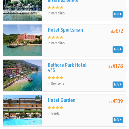
Internazionale
in Bardolino
Info
Hotel Sportsman
€72
da
in Bardolino
Info
Belfiore Park Hotel
€178
da
4*S
in Brenzone
Info
Hotel Garden
€139
da
in Garda
Info