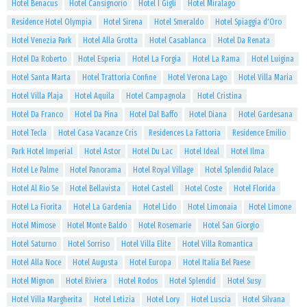
Hotel Benacus
Hotel Cansignorio
Hotel I Gigli
Hotel Miralago
Residence Hotel Olympia
Hotel Sirena
Hotel Smeraldo
Hotel Spiaggia d'Oro
Hotel Venezia Park
Hotel Alla Grotta
Hotel Casablanca
Hotel Da Renata
Hotel Da Roberto
Hotel Esperia
Hotel La Forgia
Hotel La Rama
Hotel Luigina
Hotel Santa Marta
Hotel Trattoria Confine
Hotel Verona Lago
Hotel Villa Maria
Hotel Villa Plaja
Hotel Aquila
Hotel Campagnola
Hotel Cristina
Hotel Da Franco
Hotel Da Pina
Hotel Dal Baffo
Hotel Diana
Hotel Gardesana
Hotel Tecla
Hotel Casa Vacanze Cris
Residences La Fattoria
Residence Emilio
Park Hotel Imperial
Hotel Astor
Hotel Du Lac
Hotel Ideal
Hotel Ilma
Hotel Le Palme
Hotel Panorama
Hotel Royal Village
Hotel Splendid Palace
Hotel Al Rio Se
Hotel Bellavista
Hotel Castell
Hotel Coste
Hotel Florida
Hotel La Fiorita
Hotel La Gardenia
Hotel Lido
Hotel Limonaia
Hotel Limone
Hotel Mimose
Hotel Monte Baldo
Hotel Rosemarie
Hotel San Giorgio
Hotel Saturno
Hotel Sorriso
Hotel Villa Elite
Hotel Villa Romantica
Hotel Alla Noce
Hotel Augusta
Hotel Europa
Hotel Italia Bel Paese
Hotel Mignon
Hotel Riviera
Hotel Rodos
Hotel Splendid
Hotel Susy
Hotel Villa Margherita
Hotel Letizia
Hotel Lory
Hotel Luscia
Hotel Silvana