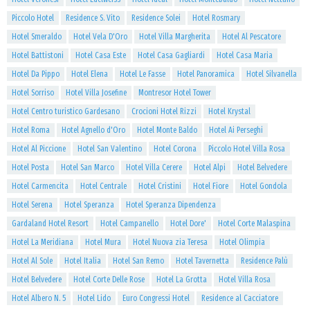
Piccolo Hotel
Residence S. Vito
Residence Solei
Hotel Rosmary
Hotel Smeraldo
Hotel Vela D'Oro
Hotel Villa Margherita
Hotel Al Pescatore
Hotel Battistoni
Hotel Casa Este
Hotel Casa Gagliardi
Hotel Casa Maria
Hotel Da Pippo
Hotel Elena
Hotel Le Fasse
Hotel Panoramica
Hotel Silvanella
Hotel Sorriso
Hotel Villa Josefine
Montresor Hotel Tower
Hotel Centro turistico Gardesano
Crocioni Hotel Rizzi
Hotel Krystal
Hotel Roma
Hotel Agnello d'Oro
Hotel Monte Baldo
Hotel Ai Perseghi
Hotel Al Piccione
Hotel San Valentino
Hotel Corona
Piccolo Hotel Villa Rosa
Hotel Posta
Hotel San Marco
Hotel Villa Cerere
Hotel Alpi
Hotel Belvedere
Hotel Carmencita
Hotel Centrale
Hotel Cristini
Hotel Fiore
Hotel Gondola
Hotel Serena
Hotel Speranza
Hotel Speranza Dipendenza
Gardaland Hotel Resort
Hotel Campanello
Hotel Dore'
Hotel Corte Malaspina
Hotel La Meridiana
Hotel Mura
Hotel Nuova zia Teresa
Hotel Olimpia
Hotel Al Sole
Hotel Italia
Hotel San Remo
Hotel Tavernetta
Residence Palù
Hotel Belvedere
Hotel Corte Delle Rose
Hotel La Grotta
Hotel Villa Rosa
Hotel Albero N. 5
Hotel Lido
Euro Congressi Hotel
Residence al Cacciatore