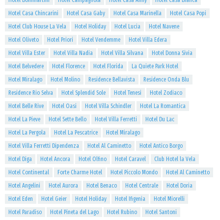
Hotel Bommartini
Hotel Campagnola
Hotel Casa Anny
Hotel Casa Bianca
Hotel Casa Chincarini
Hotel Casa Gaby
Hotel Casa Marinella
Hotel Casa Popi
Hotel Club House La Vela
Hotel Holiday
Hotel Lucia
Hotel Navene
Hotel Oliveto
Hotel Priori
Hotel Vendemme
Hotel Villa Edera
Hotel Villa Ester
Hotel Villa Nadia
Hotel Villa Silvana
Hotel Donna Sivia
Hotel Belvedere
Hotel Florence
Hotel Florida
La Quiete Park Hotel
Hotel Miralago
Hotel Molino
Residence Bellavista
Residence Onda Blu
Residence Rio Selva
Hotel Splendid Sole
Hotel Tenesi
Hotel Zodiaco
Hotel Belle Rive
Hotel Oasi
Hotel Villa Schindler
Hotel La Romantica
Hotel La Pieve
Hotel Sette Bello
Hotel Villa Ferretti
Hotel Du Lac
Hotel La Pergola
Hotel La Pescatrice
Hotel Miralago
Hotel Villa Ferretti Dipendenza
Hotel Al Caminetto
Hotel Antico Borgo
Hotel Diga
Hotel Ancora
Hotel Olfino
Hotel Caravel
Club Hotel la Vela
Hotel Continental
Forte Charme Hotel
Hotel Piccolo Mondo
Hotel Al Caminetto
Hotel Angelini
Hotel Aurora
Hotel Benaco
Hotel Centrale
Hotel Doria
Hotel Eden
Hotel Geier
Hotel Holiday
Hotel Ifigenia
Hotel Miorelli
Hotel Paradiso
Hotel Pineta del Lago
Hotel Rubino
Hotel Santoni