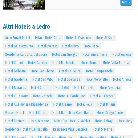
Info
Altri Hotels a Ledro
Arco Smart Hotel
Palace Hotel Città
Hotel Al Frantoio
Hotel Al Sole
Hotel Baia Azzurra
Hotel Everest
Hotel Olivo
Hotel Pace
Residence La porta del cuore
Hotel San Giorgio
Hotel Annamaria
Hotel Aurora
Hotel Cattoi
Hotel Garden
Hotel Michelotti
Hotel Roma
Hotel Villa Franca
Hotel Bellevue
Hotel San Pietro
Hotel Ca' Mura
Hotel Campagnola
Hotel Gardenia
Hotel San Vito
Hotel Speranza
Hotel Veronello
Hotel Al Sole
Hotel Benacus
Hotel Catullo
Hotel Giò
Hotel Valbella
Hotel Venezia
Hotel Villa Katy
Hotel Vittoria
Hotel Al Cardellino
Hotel All'Ancora
Hotel Alla Riviera Dipendenza
Hotel Cisano
Hotel Felix
Hotel Milani
Piccolo Hotel
Hotel Caribe
Hotel Danieli La Castellana
Hotel Drago Center
Hotel Firenze
Hotel Merano
Nike (Dip. Hotel S. Maria)
Hotel Rabay
Hotel Rely
Residence Hotel Villa Isabella
Residence Villa Beatrice
Hotel S. Maria
Hotel Veronesi
Hotel Edelweiss
Hotel Ideal
Hotel Montebaldo
Hotel Nettuno