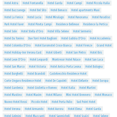
Hotel Astra
Hotel Fontanella
Hotel Garda
Hotel Campi
Hotel Piccola Italia
Hotel Bazzanega
Hotel Bel Sito
Hotel Benaco
Hotel apartments Maxi
Hotel La Fenice
Hotel Lucia
Hotel Miralago
Hotel Panorama
Hotel Paradiso
Park Hotel Faver
Hotel Pineta Campi
Residence Bellevue
Residence la Pertica
Hotel Sole
Hotel Stella d'Oro
Hotel Villa Selene
Hotel Sermerio
Hotel Da Tonino
Due Torri Hotel Baglioni
Hotel Gabbia D'Oro
Hotel Accademia
Hotel Colomba D'Oro
Hotel Euromotel Croce Bianca
Hotel Firenze
Grand Hotel
Hotel Holiday-Inn Verona East
Hotel Giberti
Hotel San Pietro
Hotel Ibis
Hotel Leon D'Oro
Hotel Leopardi
Montresor Hotel Palace
Hotel San Luca
Hotel San Marco
Hotel Victoria
Hotel Antica Porta Leona
Hotel Bologna
Hotel Borghetti
Hotel Brandoli
Castelvecchio Residence Hotel
Corte Ongaro Residence Hotel
Hotel De Capuleti
Hotel Elefante
Hotel Europa
Hotel Gardenia
Hotel Giulietta e Romeo
Hotel Italia
Hotel Martini
Hotel Mastino
Hotel Maxim
Hotel Milano
Mini Hotel Brennero
Hotel Monaco
Nuovo Hotel Rossi
Piccolo Hotel
Hotel Porta Palio
Sud Point Hotel
Hotel Verona
Hotel Armando
Hotel Aurora
Hotel Elena
Hotel Garda
Hotel Gelmini
Hotel Mazzanti
Hotel Sanmicheli
Hotel Scalzi
Hotel Selene