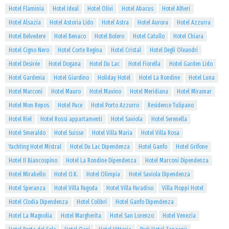
Hotel Flaminia
Hotel Ideal
Hotel Olivi
Hotel Abacus
Hotel Alfieri
Hotel Alsazia
Hotel Astoria Lido
Hotel Astra
Hotel Aurora
Hotel Azzurra
Hotel Belvedere
Hotel Benaco
Hotel Bolero
Hotel Catullo
Hotel Chiara
Hotel Cigno Nero
Hotel Corte Regina
Hotel Cristal
Hotel Degli Oleandri
Hotel Desirèe
Hotel Dogana
Hotel Du Lac
Hotel Fiorella
Hotel Garden Lido
Hotel Gardenia
Hotel Giardino
Holiday Hotel
Hotel La Rondine
Hotel Luna
Hotel Marconi
Hotel Mauro
Hotel Mavino
Hotel Meridiana
Hotel Miramar
Hotel Mon Repos
Hotel Pace
Hotel Porto Azzurro
Residence Tulipano
Hotel Riel
Hotel Rossi appartamenti
Hotel Saviola
Hotel Serenella
Hotel Smeraldo
Hotel Suisse
Hotel Villa Maria
Hotel Villa Rosa
Yachting Hotel Mistral
Hotel Du Lac Dipendenza
Hotel Ganfo
Hotel Grifone
Hotel Il Biancospino
Hotel La Rondine Dipendenza
Hotel Marconi Dipendenza
Hotel Mirabello
Hotel O.K.
Hotel Olimpia
Hotel Saviola Dipendenza
Hotel Speranza
Hotel Villa Pagoda
Hotel Villa Paradiso
Villa Pioppi Hotel
Hotel Clodia Dipendenza
Hotel Colibrì
Hotel Ganfo Dipendenza
Hotel La Magnolia
Hotel Margherita
Hotel San Lorenzo
Hotel Venezia