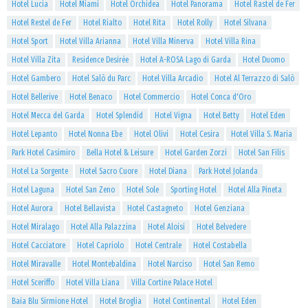
Hotel Lucia
Hotel Miami
Hotel Orchidea
Hotel Panorama
Hotel Rastel de Fer
Hotel Restel de Fer
Hotel Rialto
Hotel Rita
Hotel Rolly
Hotel Silvana
Hotel Sport
Hotel Villa Arianna
Hotel Villa Minerva
Hotel Villa Rina
Hotel Villa Zita
Residence Desirèe
Hotel A-ROSA Lago di Garda
Hotel Duomo
Hotel Gambero
Hotel Salò du Parc
Hotel Villa Arcadio
Hotel Al Terrazzo di Salò
Hotel Bellerive
Hotel Benaco
Hotel Commercio
Hotel Conca d'Oro
Hotel Mecca del Garda
Hotel Splendid
Hotel Vigna
Hotel Betty
Hotel Eden
Hotel Lepanto
Hotel Nonna Ebe
Hotel Olivi
Hotel Cesira
Hotel Villa S. Maria
Park Hotel Casimiro
Bella Hotel & Leisure
Hotel Garden Zorzi
Hotel San Filis
Hotel La Sorgente
Hotel Sacro Cuore
Hotel Diana
Park Hotel Jolanda
Hotel Laguna
Hotel San Zeno
Hotel Sole
Sporting Hotel
Hotel Alla Pineta
Hotel Aurora
Hotel Bellavista
Hotel Castagneto
Hotel Genziana
Hotel Miralago
Hotel Alla Palazzina
Hotel Aloisi
Hotel Belvedere
Hotel Cacciatore
Hotel Capriolo
Hotel Centrale
Hotel Costabella
Hotel Miravalle
Hotel Montebaldina
Hotel Narciso
Hotel San Remo
Hotel Sceriffo
Hotel Villa Liana
Villa Cortine Palace Hotel
Baia Blu Sirmione Hotel
Hotel Broglia
Hotel Continental
Hotel Eden