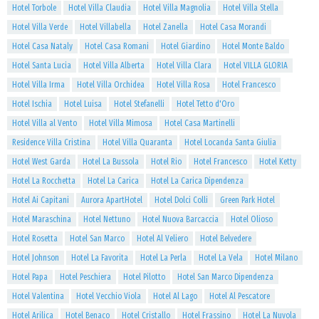
Hotel Torbole
Hotel Villa Claudia
Hotel Villa Magnolia
Hotel Villa Stella
Hotel Villa Verde
Hotel Villabella
Hotel Zanella
Hotel Casa Morandi
Hotel Casa Nataly
Hotel Casa Romani
Hotel Giardino
Hotel Monte Baldo
Hotel Santa Lucia
Hotel Villa Alberta
Hotel Villa Clara
Hotel VILLA GLORIA
Hotel Villa Irma
Hotel Villa Orchidea
Hotel Villa Rosa
Hotel Francesco
Hotel Ischia
Hotel Luisa
Hotel Stefanelli
Hotel Tetto d'Oro
Hotel Villa al Vento
Hotel Villa Mimosa
Hotel Casa Martinelli
Residence Villa Cristina
Hotel Villa Quaranta
Hotel Locanda Santa Giulia
Hotel West Garda
Hotel La Bussola
Hotel Rio
Hotel Francesco
Hotel Ketty
Hotel La Rocchetta
Hotel La Carica
Hotel La Carica Dipendenza
Hotel Ai Capitani
Aurora ApartHotel
Hotel Dolci Colli
Green Park Hotel
Hotel Maraschina
Hotel Nettuno
Hotel Nuova Barcaccia
Hotel Olioso
Hotel Rosetta
Hotel San Marco
Hotel Al Veliero
Hotel Belvedere
Hotel Johnson
Hotel La Favorita
Hotel La Perla
Hotel La Vela
Hotel Milano
Hotel Papa
Hotel Peschiera
Hotel Pilotto
Hotel San Marco Dipendenza
Hotel Valentina
Hotel Vecchio Viola
Hotel Al Lago
Hotel Al Pescatore
Hotel Arilica
Hotel Benaco
Hotel Cristallo
Hotel Frassino
Hotel La Nuvola