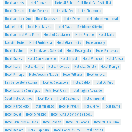
Hotel Andreis
Hotel Romantic
Hotel Al Sole
Golf Hotel Ca' Degli Ulivi
Hotel Cipriani
Hotel Fortuna
Hotel Villa Eva
Hotel Pinamonte
Hotel Aquila d'Oro
Hotel Desenzano
Hotel Estée
Hotel Lido International
Palace Hotel
Hotel Piccola Vela
Hotel Plaza
Residence Oliveto
Hotel Admiral Villa Erme
Hotel Al Cacciatore
Hotel Benaco
Hotel Berta
Bonotto Hotel
Hotel Enrichetta
Hotel Giardinetto
Hotel Armony
Hotel Il Veliero
Hotel Mayer e Splendid
Hotel Passeggiata
Hotel Primavera
Hotel Riviera
Hotel San Francesco
Hotel Tripoli
Hotel Vittorio
Hotel Alessi
Hotel Flora
Hotel Marino
Hotel Il Corallo
Hotel La Quiete
Hotel Moniga
Hotel Principe
Hotel Vecchia Napoli
Hotel Vittoria
Hotel Aurora
Residence Stella Alpina
Hotel Al Cacciatore
Hotel Baldo
Hotel Du Parc
Hotel Locanda San Vigilio
Park Hotel Oasi
Hotel Regina Adelaide
Sport Hotel Olimpo
Hotel Doria
Hotel Gabbiano
Hotel Imperial
Hotel Marco Polo
Hotel Miralago
Hotel Miravalli
Hotel Mirò
Hotel Palme
Hotel Royal
Hotel Silvestro
Hotel Suite Dipendenza Royal
Hotel Terminus & Garda
Hotel Tobago
Hotel Tre Corone
Hotel Villa Mulino
Hotel Benaco
Hotel Capinera
Hotel Conca d'Oro
Hotel Cortina