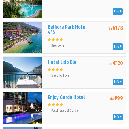
Info
Belfiore Park Hotel
€178
da
4*S
in Brenzone
Info
Hotel Lido Blu
€120
da
in Nago Torbole
Info
Enjoy Garda Hotel
€99
da
in Peschiera del Garda
Info