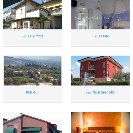
B&B La Mimosa
B&B Le Fate
B&B Palu'
B&B Vialeromadodici