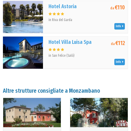
Hotel Astoria
€110
da
in Riva del Garda
Info
Hotel Villa Luisa Spa
€112
da
in San Felice (Salò)
Info
Altre strutture consigliate a Monzambano