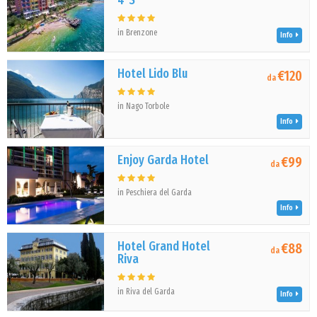
4*S
in Brenzone
Info
Hotel Lido Blu
€120
da
in Nago Torbole
Info
Enjoy Garda Hotel
€99
da
in Peschiera del Garda
Info
Hotel Grand Hotel
€88
da
Riva
in Riva del Garda
Info