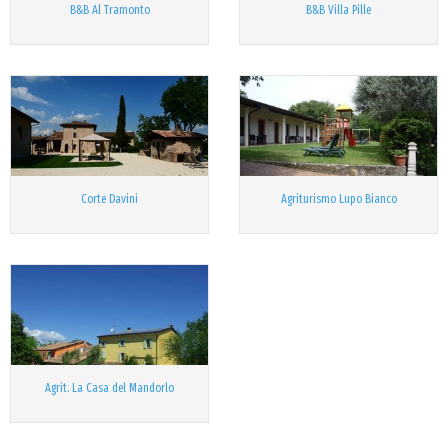
B&B Al Tramonto
B&B Villa Pille
Corte Davini
Agriturismo Lupo Bianco
Agrit. La Casa del Mandorlo