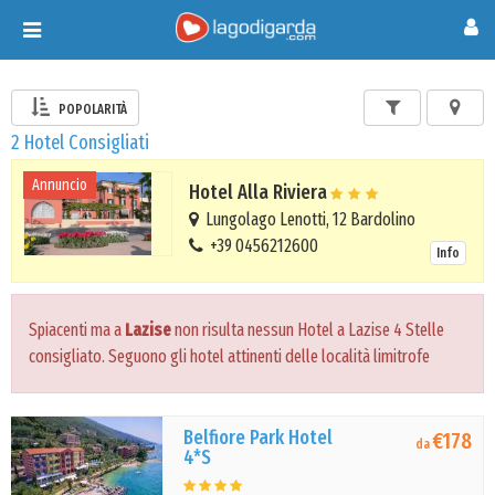
Toggle
navigation
POPOLARITÀ
2 Hotel Consigliati
Annuncio
Hotel Alla Riviera
Lungolago Lenotti, 12 Bardolino
+39 0456212600
Info
Spiacenti ma a
Lazise
non risulta nessun Hotel a Lazise 4 Stelle
consigliato. Seguono gli hotel attinenti delle località limitrofe
Belfiore Park Hotel
€178
da
4*S