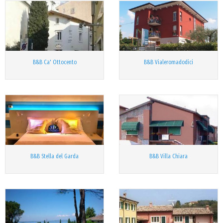
B&B Ca' Ottocento
B&B Vialeromadodici
B&B Stella del Garda
B&B Villa Chiara