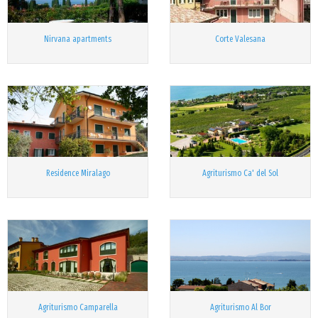
Nirvana apartments
Corte Valesana
Residence Miralago
Agriturismo Ca' del Sol
Agriturismo Camparella
Agriturismo Al Bor