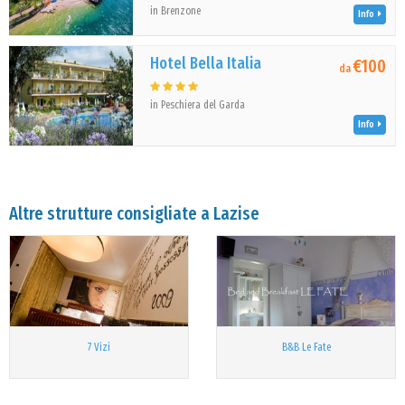
in Brenzone
Info
Hotel Bella Italia
€100
da
in Peschiera del Garda
Info
Altre strutture consigliate a Lazise
7 Vizi
B&B Le Fate