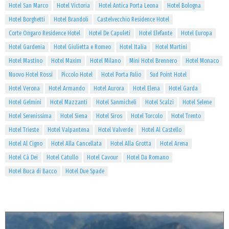
Hotel San Marco
Hotel Victoria
Hotel Antica Porta Leona
Hotel Bologna
Hotel Borghetti
Hotel Brandoli
Castelvecchio Residence Hotel
Corte Ongaro Residence Hotel
Hotel De Capuleti
Hotel Elefante
Hotel Europa
Hotel Gardenia
Hotel Giulietta e Romeo
Hotel Italia
Hotel Martini
Hotel Mastino
Hotel Maxim
Hotel Milano
Mini Hotel Brennero
Hotel Monaco
Nuovo Hotel Rossi
Piccolo Hotel
Hotel Porta Palio
Sud Point Hotel
Hotel Verona
Hotel Armando
Hotel Aurora
Hotel Elena
Hotel Garda
Hotel Gelmini
Hotel Mazzanti
Hotel Sanmicheli
Hotel Scalzi
Hotel Selene
Hotel Serenissima
Hotel Siena
Hotel Siros
Hotel Torcolo
Hotel Trento
Hotel Trieste
Hotel Valpantena
Hotel Valverde
Hotel Al Castello
Hotel Al Cigno
Hotel Alla Cancellata
Hotel Alla Grotta
Hotel Arena
Hotel Cà Dei
Hotel Catullo
Hotel Cavour
Hotel Da Romano
Hotel Buca di Bacco
Hotel Due Spade