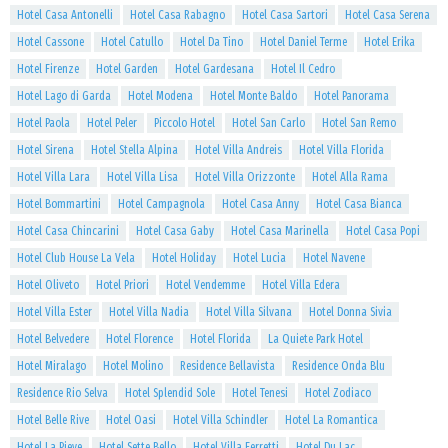
Hotel Casa Antonelli
Hotel Casa Rabagno
Hotel Casa Sartori
Hotel Casa Serena
Hotel Cassone
Hotel Catullo
Hotel Da Tino
Hotel Daniel Terme
Hotel Erika
Hotel Firenze
Hotel Garden
Hotel Gardesana
Hotel Il Cedro
Hotel Lago di Garda
Hotel Modena
Hotel Monte Baldo
Hotel Panorama
Hotel Paola
Hotel Peler
Piccolo Hotel
Hotel San Carlo
Hotel San Remo
Hotel Sirena
Hotel Stella Alpina
Hotel Villa Andreis
Hotel Villa Florida
Hotel Villa Lara
Hotel Villa Lisa
Hotel Villa Orizzonte
Hotel Alla Rama
Hotel Bommartini
Hotel Campagnola
Hotel Casa Anny
Hotel Casa Bianca
Hotel Casa Chincarini
Hotel Casa Gaby
Hotel Casa Marinella
Hotel Casa Popi
Hotel Club House La Vela
Hotel Holiday
Hotel Lucia
Hotel Navene
Hotel Oliveto
Hotel Priori
Hotel Vendemme
Hotel Villa Edera
Hotel Villa Ester
Hotel Villa Nadia
Hotel Villa Silvana
Hotel Donna Sivia
Hotel Belvedere
Hotel Florence
Hotel Florida
La Quiete Park Hotel
Hotel Miralago
Hotel Molino
Residence Bellavista
Residence Onda Blu
Residence Rio Selva
Hotel Splendid Sole
Hotel Tenesi
Hotel Zodiaco
Hotel Belle Rive
Hotel Oasi
Hotel Villa Schindler
Hotel La Romantica
Hotel La Pieve
Hotel Sette Bello
Hotel Villa Ferretti
Hotel Du Lac