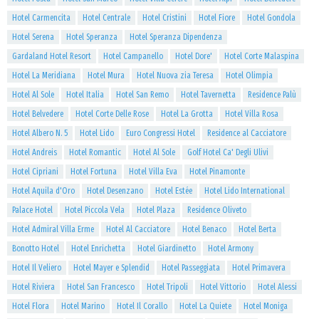
Hotel Carmencita
Hotel Centrale
Hotel Cristini
Hotel Fiore
Hotel Gondola
Hotel Serena
Hotel Speranza
Hotel Speranza Dipendenza
Gardaland Hotel Resort
Hotel Campanello
Hotel Dore'
Hotel Corte Malaspina
Hotel La Meridiana
Hotel Mura
Hotel Nuova zia Teresa
Hotel Olimpia
Hotel Al Sole
Hotel Italia
Hotel San Remo
Hotel Tavernetta
Residence Palù
Hotel Belvedere
Hotel Corte Delle Rose
Hotel La Grotta
Hotel Villa Rosa
Hotel Albero N. 5
Hotel Lido
Euro Congressi Hotel
Residence al Cacciatore
Hotel Andreis
Hotel Romantic
Hotel Al Sole
Golf Hotel Ca' Degli Ulivi
Hotel Cipriani
Hotel Fortuna
Hotel Villa Eva
Hotel Pinamonte
Hotel Aquila d'Oro
Hotel Desenzano
Hotel Estée
Hotel Lido International
Palace Hotel
Hotel Piccola Vela
Hotel Plaza
Residence Oliveto
Hotel Admiral Villa Erme
Hotel Al Cacciatore
Hotel Benaco
Hotel Berta
Bonotto Hotel
Hotel Enrichetta
Hotel Giardinetto
Hotel Armony
Hotel Il Veliero
Hotel Mayer e Splendid
Hotel Passeggiata
Hotel Primavera
Hotel Riviera
Hotel San Francesco
Hotel Tripoli
Hotel Vittorio
Hotel Alessi
Hotel Flora
Hotel Marino
Hotel Il Corallo
Hotel La Quiete
Hotel Moniga