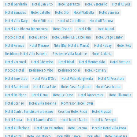
Hotel Gardenia
Hotel San Vito
Hotel Speranza
Hotel Veronello
Hotel Al Sole
Hotel Benacus
Hotel Catullo
Hotel Giò
Hotel Valbella
Hotel Venezia
Hotel Villa Katy
Hotel Vittoria
Hotel Al Cardellino
Hotel All'Ancora
Hotel Alla Riviera Dipendenza
Hotel Cisano
Hotel Felix
Hotel Milani
Piccolo Hotel
Hotel Caribe
Hotel Danieli La Castellana
Hotel Drago Center
Hotel Firenze
Hotel Merano
Nike (Dip. Hotel S. Maria)
Hotel Rabay
Hotel Rely
Residence Hotel Villa Isabella
Residence Villa Beatrice
Hotel S. Maria
Hotel Veronesi
Hotel Edelweiss
Hotel Ideal
Hotel Montebaldo
Hotel Nettuno
Piccolo Hotel
Residence S. Vito
Residence Solei
Hotel Rosmary
Hotel Smeraldo
Hotel Vela D'Oro
Hotel Villa Margherita
Hotel Al Pescatore
Hotel Battistoni
Hotel Casa Este
Hotel Casa Gagliardi
Hotel Casa Maria
Hotel Da Pippo
Hotel Elena
Hotel Le Fasse
Hotel Panoramica
Hotel Silvanella
Hotel Sorriso
Hotel Villa Josefine
Montresor Hotel Tower
Hotel Centro turistico Gardesano
Crocioni Hotel Rizzi
Hotel Krystal
Hotel Roma
Hotel Agnello d'Oro
Hotel Monte Baldo
Hotel Ai Perseghi
Hotel Al Piccione
Hotel San Valentino
Hotel Corona
Piccolo Hotel Villa Rosa
Hotel Posta
Hotel San Marco
Hotel Villa Cerere
Hotel Alpi
Hotel Belvedere