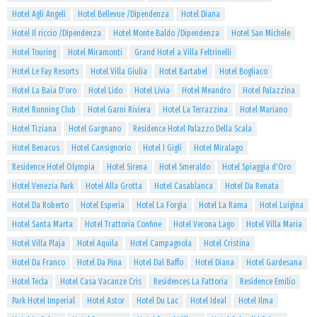
Hotel Agli Angeli
Hotel Bellevue /Dipendenza
Hotel Diana
Hotel Il riccio /Dipendenza
Hotel Monte Baldo /Dipendenza
Hotel San Michele
Hotel Touring
Hotel Miramonti
Grand Hotel a Villa Feltrinelli
Hotel Le Fay Resorts
Hotel Villa Giulia
Hotel Bartabel
Hotel Bogliaco
Hotel La Baia D'oro
Hotel Lido
Hotel Livia
Hotel Meandro
Hotel Palazzina
Hotel Running Club
Hotel Garni Riviera
Hotel La Terrazzina
Hotel Mariano
Hotel Tiziana
Hotel Gargnano
Residence Hotel Palazzo Della Scala
Hotel Benacus
Hotel Cansignorio
Hotel I Gigli
Hotel Miralago
Residence Hotel Olympia
Hotel Sirena
Hotel Smeraldo
Hotel Spiaggia d'Oro
Hotel Venezia Park
Hotel Alla Grotta
Hotel Casablanca
Hotel Da Renata
Hotel Da Roberto
Hotel Esperia
Hotel La Forgia
Hotel La Rama
Hotel Luigina
Hotel Santa Marta
Hotel Trattoria Confine
Hotel Verona Lago
Hotel Villa Maria
Hotel Villa Plaja
Hotel Aquila
Hotel Campagnola
Hotel Cristina
Hotel Da Franco
Hotel Da Pina
Hotel Dal Baffo
Hotel Diana
Hotel Gardesana
Hotel Tecla
Hotel Casa Vacanze Cris
Residences La Fattoria
Residence Emilio
Park Hotel Imperial
Hotel Astor
Hotel Du Lac
Hotel Ideal
Hotel Ilma