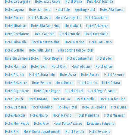
Hotel La Sorgente
Hotel Sacro Cuore
Hotel Diana
Park Hotel Jolanda
Hotel Laguna
Hotel San Zeno
Hotel Sole
Sporting Hotel
Hotel Alla Pineta
Hotel Aurora
Hotel Bellavista
Hotel Castagneto
Hotel Genziana
Hotel Miralago
Hotel Alla Palazzina
Hotel Aloisi
Hotel Belvedere
Hotel Cacciatore
Hotel Capriolo
Hotel Centrale
Hotel Costabella
Hotel Miravalle
Hotel Montebaldina
Hotel Narciso
Hotel San Remo
Hotel Sceriffo
Hotel Villa Liana
Villa Cortine Palace Hotel
Baia Blu Sirmione Hotel
Hotel Broglia
Hotel Continental
Hotel Eden
Hotel Flaminia
Hotel Ideal
Hotel Olivi
Hotel Abacus
Hotel Alfieri
Hotel Alsazia
Hotel Astoria Lido
Hotel Astra
Hotel Aurora
Hotel Azzurra
Hotel Belvedere
Hotel Benaco
Hotel Bolero
Hotel Catullo
Hotel Chiara
Hotel Cigno Nero
Hotel Corte Regina
Hotel Cristal
Hotel Degli Oleandri
Hotel Desirèe
Hotel Dogana
Hotel Du Lac
Hotel Fiorella
Hotel Garden Lido
Hotel Gardenia
Hotel Giardino
Holiday Hotel
Hotel La Rondine
Hotel Luna
Hotel Marconi
Hotel Mauro
Hotel Mavino
Hotel Meridiana
Hotel Miramar
Hotel Mon Repos
Hotel Pace
Hotel Porto Azzurro
Residence Tulipano
Hotel Riel
Hotel Rossi appartamenti
Hotel Saviola
Hotel Serenella