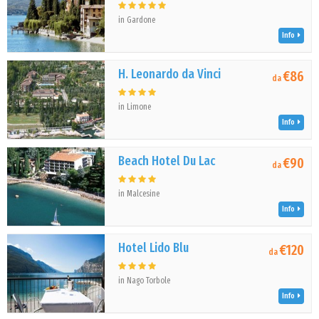
in Gardone
Info
H. Leonardo da Vinci
€86
da
in Limone
Info
Beach Hotel Du Lac
€90
da
in Malcesine
Info
Hotel Lido Blu
€120
da
in Nago Torbole
Info