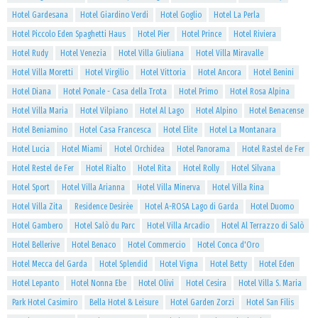
Hotel Gardesana
Hotel Giardino Verdi
Hotel Goglio
Hotel La Perla
Hotel Piccolo Eden Spaghetti Haus
Hotel Pier
Hotel Prince
Hotel Riviera
Hotel Rudy
Hotel Venezia
Hotel Villa Giuliana
Hotel Villa Miravalle
Hotel Villa Moretti
Hotel Virgilio
Hotel Vittoria
Hotel Ancora
Hotel Benini
Hotel Diana
Hotel Ponale - Casa della Trota
Hotel Primo
Hotel Rosa Alpina
Hotel Villa Maria
Hotel Vilpiano
Hotel Al Lago
Hotel Alpino
Hotel Benacense
Hotel Beniamino
Hotel Casa Francesca
Hotel Elite
Hotel La Montanara
Hotel Lucia
Hotel Miami
Hotel Orchidea
Hotel Panorama
Hotel Rastel de Fer
Hotel Restel de Fer
Hotel Rialto
Hotel Rita
Hotel Rolly
Hotel Silvana
Hotel Sport
Hotel Villa Arianna
Hotel Villa Minerva
Hotel Villa Rina
Hotel Villa Zita
Residence Desirèe
Hotel A-ROSA Lago di Garda
Hotel Duomo
Hotel Gambero
Hotel Salò du Parc
Hotel Villa Arcadio
Hotel Al Terrazzo di Salò
Hotel Bellerive
Hotel Benaco
Hotel Commercio
Hotel Conca d'Oro
Hotel Mecca del Garda
Hotel Splendid
Hotel Vigna
Hotel Betty
Hotel Eden
Hotel Lepanto
Hotel Nonna Ebe
Hotel Olivi
Hotel Cesira
Hotel Villa S. Maria
Park Hotel Casimiro
Bella Hotel & Leisure
Hotel Garden Zorzi
Hotel San Filis