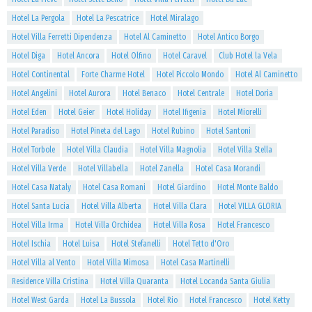
Hotel La Pergola
Hotel La Pescatrice
Hotel Miralago
Hotel Villa Ferretti Dipendenza
Hotel Al Caminetto
Hotel Antico Borgo
Hotel Diga
Hotel Ancora
Hotel Olfino
Hotel Caravel
Club Hotel la Vela
Hotel Continental
Forte Charme Hotel
Hotel Piccolo Mondo
Hotel Al Caminetto
Hotel Angelini
Hotel Aurora
Hotel Benaco
Hotel Centrale
Hotel Doria
Hotel Eden
Hotel Geier
Hotel Holiday
Hotel Ifigenia
Hotel Miorelli
Hotel Paradiso
Hotel Pineta del Lago
Hotel Rubino
Hotel Santoni
Hotel Torbole
Hotel Villa Claudia
Hotel Villa Magnolia
Hotel Villa Stella
Hotel Villa Verde
Hotel Villabella
Hotel Zanella
Hotel Casa Morandi
Hotel Casa Nataly
Hotel Casa Romani
Hotel Giardino
Hotel Monte Baldo
Hotel Santa Lucia
Hotel Villa Alberta
Hotel Villa Clara
Hotel VILLA GLORIA
Hotel Villa Irma
Hotel Villa Orchidea
Hotel Villa Rosa
Hotel Francesco
Hotel Ischia
Hotel Luisa
Hotel Stefanelli
Hotel Tetto d'Oro
Hotel Villa al Vento
Hotel Villa Mimosa
Hotel Casa Martinelli
Residence Villa Cristina
Hotel Villa Quaranta
Hotel Locanda Santa Giulia
Hotel West Garda
Hotel La Bussola
Hotel Rio
Hotel Francesco
Hotel Ketty