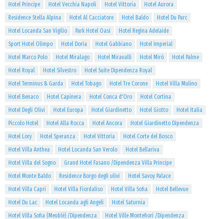
Hotel Principe
Hotel Vecchia Napoli
Hotel Vittoria
Hotel Aurora
Residence Stella Alpina
Hotel Al Cacciatore
Hotel Baldo
Hotel Du Parc
Hotel Locanda San Vigilio
Park Hotel Oasi
Hotel Regina Adelaide
Sport Hotel Olimpo
Hotel Doria
Hotel Gabbiano
Hotel Imperial
Hotel Marco Polo
Hotel Miralago
Hotel Miravalli
Hotel Mirò
Hotel Palme
Hotel Royal
Hotel Silvestro
Hotel Suite Dipendenza Royal
Hotel Terminus & Garda
Hotel Tobago
Hotel Tre Corone
Hotel Villa Mulino
Hotel Benaco
Hotel Capinera
Hotel Conca d'Oro
Hotel Cortina
Hotel Degli Olivi
Hotel Europa
Hotel Giardinetto
Hotel Giotto
Hotel Italia
Piccolo Hotel
Hotel Alla Rocca
Hotel Ancora
Hotel Giardinetto Dipendenza
Hotel Lory
Hotel Speranza
Hotel Vittoria
Hotel Corte del Bosco
Hotel Villa Anthea
Hotel Locanda San Verolo
Hotel Bellariva
Hotel Villa del Sogno
Grand Hotel Fasano /Dipendenza Villa Principe
Hotel Monte Baldo
Residence Borgo degli ulivi
Hotel Savoy Palace
Hotel Villa Capri
Hotel Villa Fiordaliso
Hotel Villa Sofia
Hotel Bellevue
Hotel Du Lac
Hotel Locanda agli Angeli
Hotel Saturnia
Hotel Villa Sofia (Meublè) /Dipendenza
Hotel Ville Montefiori /Dipendenza