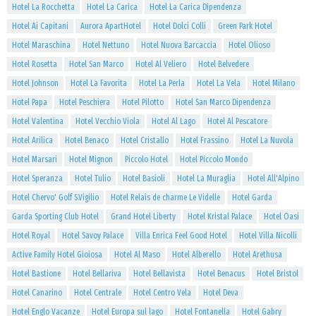
Hotel La Rocchetta
Hotel La Carica
Hotel La Carica Dipendenza
Hotel Ai Capitani
Aurora ApartHotel
Hotel Dolci Colli
Green Park Hotel
Hotel Maraschina
Hotel Nettuno
Hotel Nuova Barcaccia
Hotel Olioso
Hotel Rosetta
Hotel San Marco
Hotel Al Veliero
Hotel Belvedere
Hotel Johnson
Hotel La Favorita
Hotel La Perla
Hotel La Vela
Hotel Milano
Hotel Papa
Hotel Peschiera
Hotel Pilotto
Hotel San Marco Dipendenza
Hotel Valentina
Hotel Vecchio Viola
Hotel Al Lago
Hotel Al Pescatore
Hotel Arilica
Hotel Benaco
Hotel Cristallo
Hotel Frassino
Hotel La Nuvola
Hotel Marsari
Hotel Mignon
Piccolo Hotel
Hotel Piccolo Mondo
Hotel Speranza
Hotel Tulio
Hotel Basioli
Hotel La Muraglia
Hotel All'Alpino
Hotel Chervo' Golf S.Vigilio
Hotel Relais de charme Le Videlle
Hotel Garda
Garda Sporting Club Hotel
Grand Hotel Liberty
Hotel Kristal Palace
Hotel Oasi
Hotel Royal
Hotel Savoy Palace
Villa Enrica Feel Good Hotel
Hotel Villa Nicolli
Active Family Hotel Gioiosa
Hotel Al Maso
Hotel Alberello
Hotel Arethusa
Hotel Bastione
Hotel Bellariva
Hotel Bellavista
Hotel Benacus
Hotel Bristol
Hotel Canarino
Hotel Centrale
Hotel Centro Vela
Hotel Deva
Hotel Englo Vacanze
Hotel Europa sul lago
Hotel Fontanella
Hotel Gabry