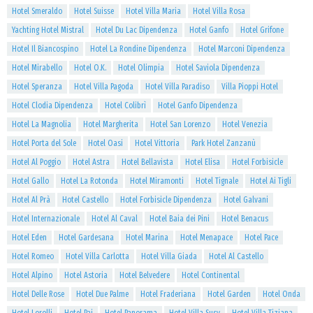
Hotel Smeraldo
Hotel Suisse
Hotel Villa Maria
Hotel Villa Rosa
Yachting Hotel Mistral
Hotel Du Lac Dipendenza
Hotel Ganfo
Hotel Grifone
Hotel Il Biancospino
Hotel La Rondine Dipendenza
Hotel Marconi Dipendenza
Hotel Mirabello
Hotel O.K.
Hotel Olimpia
Hotel Saviola Dipendenza
Hotel Speranza
Hotel Villa Pagoda
Hotel Villa Paradiso
Villa Pioppi Hotel
Hotel Clodia Dipendenza
Hotel Colibrì
Hotel Ganfo Dipendenza
Hotel La Magnolia
Hotel Margherita
Hotel San Lorenzo
Hotel Venezia
Hotel Porta del Sole
Hotel Oasi
Hotel Vittoria
Park Hotel Zanzanù
Hotel Al Poggio
Hotel Astra
Hotel Bellavista
Hotel Elisa
Hotel Forbisicle
Hotel Gallo
Hotel La Rotonda
Hotel Miramonti
Hotel Tignale
Hotel Ai Tigli
Hotel Al Prà
Hotel Castello
Hotel Forbisicle Dipendenza
Hotel Galvani
Hotel Internazionale
Hotel Al Caval
Hotel Baia dei Pini
Hotel Benacus
Hotel Eden
Hotel Gardesana
Hotel Marina
Hotel Menapace
Hotel Pace
Hotel Romeo
Hotel Villa Carlotta
Hotel Villa Giada
Hotel Al Castello
Hotel Alpino
Hotel Astoria
Hotel Belvedere
Hotel Continental
Hotel Delle Rose
Hotel Due Palme
Hotel Fraderiana
Hotel Garden
Hotel Onda