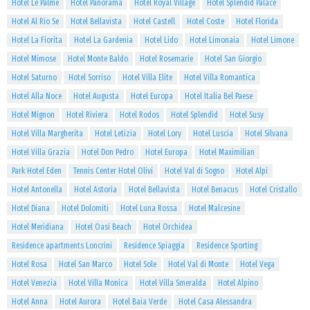
Hotel Le Palme
Hotel Panorama
Hotel Royal Village
Hotel Splendid Palace
Hotel Al Rio Se
Hotel Bellavista
Hotel Castell
Hotel Coste
Hotel Florida
Hotel La Fiorita
Hotel La Gardenia
Hotel Lido
Hotel Limonaia
Hotel Limone
Hotel Mimose
Hotel Monte Baldo
Hotel Rosemarie
Hotel San Giorgio
Hotel Saturno
Hotel Sorriso
Hotel Villa Elite
Hotel Villa Romantica
Hotel Alla Noce
Hotel Augusta
Hotel Europa
Hotel Italia Bel Paese
Hotel Mignon
Hotel Riviera
Hotel Rodos
Hotel Splendid
Hotel Susy
Hotel Villa Margherita
Hotel Letizia
Hotel Lory
Hotel Luscia
Hotel Silvana
Hotel Villa Grazia
Hotel Don Pedro
Hotel Europa
Hotel Maximilian
Park Hotel Eden
Tennis Center Hotel Olivi
Hotel Val di Sogno
Hotel Alpi
Hotel Antonella
Hotel Astoria
Hotel Bellavista
Hotel Benacus
Hotel Cristallo
Hotel Diana
Hotel Dolomiti
Hotel Luna Rossa
Hotel Malcesine
Hotel Meridiana
Hotel Oasi Beach
Hotel Orchidea
Residence apartments Loncrini
Residence Spiaggia
Residence Sporting
Hotel Rosa
Hotel San Marco
Hotel Sole
Hotel Val di Monte
Hotel Vega
Hotel Venezia
Hotel Villa Monica
Hotel Villa Smeralda
Hotel Alpino
Hotel Anna
Hotel Aurora
Hotel Baia Verde
Hotel Casa Alessandra