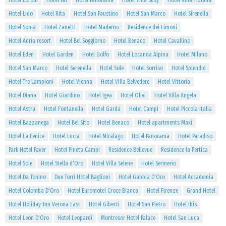
Hotel Lorolli
Hotel Pai
Hotel Panorama
Hotel Villa Susy
Hotel Villa Tiziana
Hotel Lido
Hotel Rita
Hotel San Faustino
Hotel San Marco
Hotel Sirenella
Hotel Sonia
Hotel Zanetti
Hotel Maderno
Residence dei Limoni
Hotel Adria resort
Hotel Bel Soggiorno
Hotel Benaco
Hotel Cavallino
Hotel Eden
Hotel Garden
Hotel Golfo
Hotel Locanda Alpina
Hotel Milano
Hotel San Marco
Hotel Serenella
Hotel Sole
Hotel Sorriso
Hotel Splendid
Hotel Tre Lampioni
Hotel Vienna
Hotel Villa Belvedere
Hotel Vittoria
Hotel Diana
Hotel Giardino
Hotel Igea
Hotel Olivi
Hotel Villa Angela
Hotel Astra
Hotel Fontanella
Hotel Garda
Hotel Campi
Hotel Piccola Italia
Hotel Bazzanega
Hotel Bel Sito
Hotel Benaco
Hotel apartments Maxi
Hotel La Fenice
Hotel Lucia
Hotel Miralago
Hotel Panorama
Hotel Paradiso
Park Hotel Faver
Hotel Pineta Campi
Residence Bellevue
Residence la Pertica
Hotel Sole
Hotel Stella d'Oro
Hotel Villa Selene
Hotel Sermerio
Hotel Da Tonino
Due Torri Hotel Baglioni
Hotel Gabbia D'Oro
Hotel Accademia
Hotel Colomba D'Oro
Hotel Euromotel Croce Bianca
Hotel Firenze
Grand Hotel
Hotel Holiday-Inn Verona East
Hotel Giberti
Hotel San Pietro
Hotel Ibis
Hotel Leon D'Oro
Hotel Leopardi
Montresor Hotel Palace
Hotel San Luca