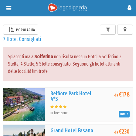
Toggle
navigation
POPOLARITÀ
7 Hotel Consigliati
Spiacenti ma a
Solferino
non risulta nessun Hotel a Solferino 2
Stelle, 4 Stelle, 5 Stelle consigliato. Seguono gli hotel attinenti
delle località limitrofe
Belfiore Park Hotel
€178
da
4*S
in Brenzone
Info
Grand Hotel Fasano
€230
da