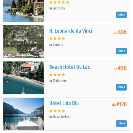
in Gardone
Info
H. Leonardo da Vinci
€86
da
in Limone
Info
Beach Hotel Du Lac
€90
da
in Malcesine
Info
Hotel Lido Blu
€120
da
in Nago Torbole
Info