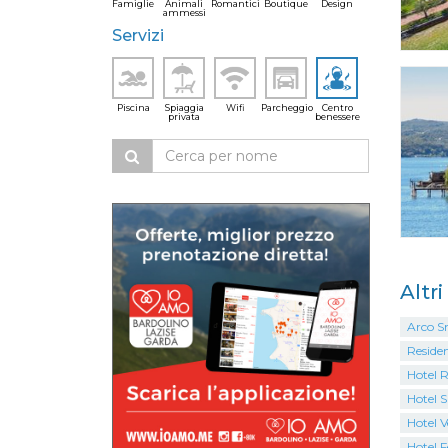
Famiglie
Animali
Romantici
Boutique
Design
ammessi
Servizi
Piscina
Spiaggia
Wifi
Parcheggio
Centro
privata
benessere
Altr
Arco S
Residen
Hotel 
Hotel S
Hotel V
Hotel F