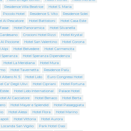
Residence Villa Beatrice
Hotel S. Maria
Piccolo Hotel
Residence S. Vito
Residence Solei
l Al Pescatore
Hotel Battistoni
Hotel Casa Este
 Fasse
Hotel Panoramica
Hotel Silvanella
o Gardesano
Crocioni Hotel Rizzi
Hotel Krystal
 Al Piccione
Hotel San Valentino
Hotel Corona
 Alpi
Hotel Belvedere
Hotel Carmencita
l Speranza
Hotel Speranza Dipendenza
Hotel La Meridiana
Hotel Mura
emo
Hotel Tavernetta
Residence Palù
l Albero N. 5
Hotel Lido
Euro Congressi Hotel
el Ca' Degli Ulivi
Hotel Cipriani
Hotel Fortuna
 Estée
Hotel Lido International
Palace Hotel
otel Al Cacciatore
Hotel Benaco
Hotel Berta
iero
Hotel Mayer e Splendid
Hotel Passeggiata
io
Hotel Alessi
Hotel Flora
Hotel Marino
apoli
Hotel Vittoria
Hotel Aurora
 Locanda San Vigilio
Park Hotel Oasi