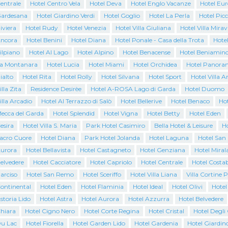
entrale
Hotel Centro Vela
Hotel Deva
Hotel Englo Vacanze
Hotel Eur
Gardesana
Hotel Giardino Verdi
Hotel Goglio
Hotel La Perla
Hotel Pic
iviera
Hotel Rudy
Hotel Venezia
Hotel Villa Giuliana
Hotel Villa Mirav
Ancora
Hotel Benini
Hotel Diana
Hotel Ponale - Casa della Trota
Hote
ilpiano
Hotel Al Lago
Hotel Alpino
Hotel Benacense
Hotel Beniamin
La Montanara
Hotel Lucia
Hotel Miami
Hotel Orchidea
Hotel Panora
ialto
Hotel Rita
Hotel Rolly
Hotel Silvana
Hotel Sport
Hotel Villa A
lla Zita
Residence Desirèe
Hotel A-ROSA Lago di Garda
Hotel Duomo
illa Arcadio
Hotel Al Terrazzo di Salò
Hotel Bellerive
Hotel Benaco
Ho
Mecca del Garda
Hotel Splendid
Hotel Vigna
Hotel Betty
Hotel Eden
esira
Hotel Villa S. Maria
Park Hotel Casimiro
Bella Hotel & Leisure
Ho
Sacro Cuore
Hotel Diana
Park Hotel Jolanda
Hotel Laguna
Hotel San
Aurora
Hotel Bellavista
Hotel Castagneto
Hotel Genziana
Hotel Miral
elvedere
Hotel Cacciatore
Hotel Capriolo
Hotel Centrale
Hotel Costab
arciso
Hotel San Remo
Hotel Sceriffo
Hotel Villa Liana
Villa Cortine 
Continental
Hotel Eden
Hotel Flaminia
Hotel Ideal
Hotel Olivi
Hotel
storia Lido
Hotel Astra
Hotel Aurora
Hotel Azzurra
Hotel Belvedere
Chiara
Hotel Cigno Nero
Hotel Corte Regina
Hotel Cristal
Hotel Degli
Du Lac
Hotel Fiorella
Hotel Garden Lido
Hotel Gardenia
Hotel Giardin