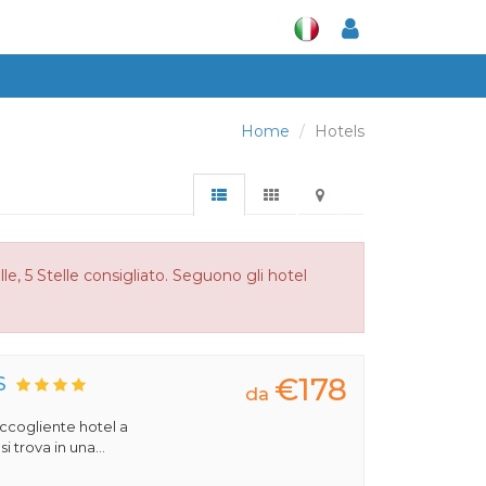
Home
Hotels
le, 5 Stelle consigliato. Seguono gli hotel
€178
S
da
 accogliente hotel a
 trova in una...