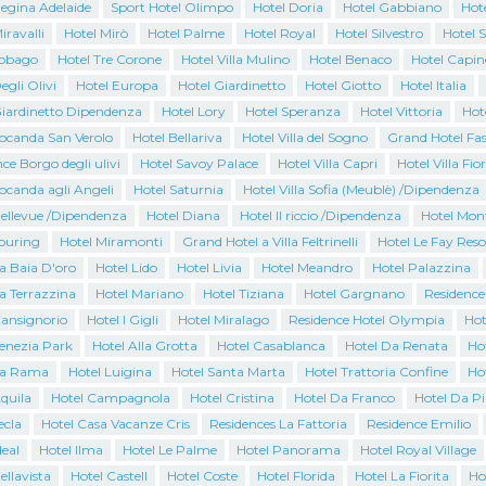
Regina Adelaide
Sport Hotel Olimpo
Hotel Doria
Hotel Gabbiano
Hote
iravalli
Hotel Mirò
Hotel Palme
Hotel Royal
Hotel Silvestro
Hotel 
Tobago
Hotel Tre Corone
Hotel Villa Mulino
Hotel Benaco
Hotel Capin
egli Olivi
Hotel Europa
Hotel Giardinetto
Hotel Giotto
Hotel Italia
Giardinetto Dipendenza
Hotel Lory
Hotel Speranza
Hotel Vittoria
Hot
Locanda San Verolo
Hotel Bellariva
Hotel Villa del Sogno
Grand Hotel Fas
ce Borgo degli ulivi
Hotel Savoy Palace
Hotel Villa Capri
Hotel Villa Fio
ocanda agli Angeli
Hotel Saturnia
Hotel Villa Sofia (Meublè) /Dipendenza
Bellevue /Dipendenza
Hotel Diana
Hotel Il riccio /Dipendenza
Hotel Mon
Touring
Hotel Miramonti
Grand Hotel a Villa Feltrinelli
Hotel Le Fay Reso
a Baia D'oro
Hotel Lido
Hotel Livia
Hotel Meandro
Hotel Palazzina
a Terrazzina
Hotel Mariano
Hotel Tiziana
Hotel Gargnano
Residence
Cansignorio
Hotel I Gigli
Hotel Miralago
Residence Hotel Olympia
Hot
Venezia Park
Hotel Alla Grotta
Hotel Casablanca
Hotel Da Renata
Ho
La Rama
Hotel Luigina
Hotel Santa Marta
Hotel Trattoria Confine
Ho
quila
Hotel Campagnola
Hotel Cristina
Hotel Da Franco
Hotel Da P
ecla
Hotel Casa Vacanze Cris
Residences La Fattoria
Residence Emilio
deal
Hotel Ilma
Hotel Le Palme
Hotel Panorama
Hotel Royal Village
ellavista
Hotel Castell
Hotel Coste
Hotel Florida
Hotel La Fiorita
Ho