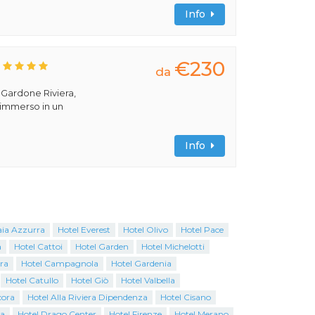
Info
€230
da
a Gardone Riviera,
 immerso in un
Info
aia Azzurra
Hotel Everest
Hotel Olivo
Hotel Pace
a
Hotel Cattoi
Hotel Garden
Hotel Michelotti
ra
Hotel Campagnola
Hotel Gardenia
Hotel Catullo
Hotel Giò
Hotel Valbella
cora
Hotel Alla Riviera Dipendenza
Hotel Cisano
na
Hotel Drago Center
Hotel Firenze
Hotel Merano