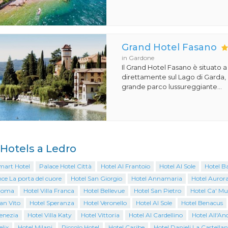
Grand Hotel Fasano
in Gardone
Il Grand Hotel Fasano è situato 
direttamente sul Lago di Garda,
grande parco lussureggiante...
i Hotels a Ledro
mart Hotel
Palace Hotel Città
Hotel Al Frantoio
Hotel Al Sole
Hotel B
ce La porta del cuore
Hotel San Giorgio
Hotel Annamaria
Hotel Auror
Roma
Hotel Villa Franca
Hotel Bellevue
Hotel San Pietro
Hotel Ca' Mu
an Vito
Hotel Speranza
Hotel Veronello
Hotel Al Sole
Hotel Benacus
enezia
Hotel Villa Katy
Hotel Vittoria
Hotel Al Cardellino
Hotel All'An
elix
Hotel Milani
Piccolo Hotel
Hotel Caribe
Hotel Danieli La Castella