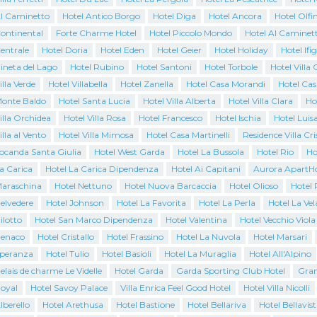
Al Caminetto
Hotel Antico Borgo
Hotel Diga
Hotel Ancora
Hotel Olfi
Continental
Forte Charme Hotel
Hotel Piccolo Mondo
Hotel Al Caminet
entrale
Hotel Doria
Hotel Eden
Hotel Geier
Hotel Holiday
Hotel Ifi
ineta del Lago
Hotel Rubino
Hotel Santoni
Hotel Torbole
Hotel Villa 
illa Verde
Hotel Villabella
Hotel Zanella
Hotel Casa Morandi
Hotel Cas
Monte Baldo
Hotel Santa Lucia
Hotel Villa Alberta
Hotel Villa Clara
Ho
illa Orchidea
Hotel Villa Rosa
Hotel Francesco
Hotel Ischia
Hotel Luis
illa al Vento
Hotel Villa Mimosa
Hotel Casa Martinelli
Residence Villa Cri
Locanda Santa Giulia
Hotel West Garda
Hotel La Bussola
Hotel Rio
Ho
a Carica
Hotel La Carica Dipendenza
Hotel Ai Capitani
Aurora ApartHo
Maraschina
Hotel Nettuno
Hotel Nuova Barcaccia
Hotel Olioso
Hotel 
elvedere
Hotel Johnson
Hotel La Favorita
Hotel La Perla
Hotel La Vel
ilotto
Hotel San Marco Dipendenza
Hotel Valentina
Hotel Vecchio Viola
Benaco
Hotel Cristallo
Hotel Frassino
Hotel La Nuvola
Hotel Marsari
Speranza
Hotel Tulio
Hotel Basioli
Hotel La Muraglia
Hotel All'Alpino
elais de charme Le Videlle
Hotel Garda
Garda Sporting Club Hotel
Gran
Royal
Hotel Savoy Palace
Villa Enrica Feel Good Hotel
Hotel Villa Nicolli
lberello
Hotel Arethusa
Hotel Bastione
Hotel Bellariva
Hotel Bellavist