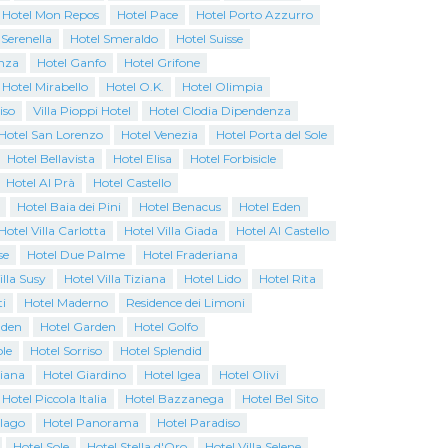
Hotel Mon Repos
Hotel Pace
Hotel Porto Azzurro
 Serenella
Hotel Smeraldo
Hotel Suisse
nza
Hotel Ganfo
Hotel Grifone
Hotel Mirabello
Hotel O.K.
Hotel Olimpia
iso
Villa Pioppi Hotel
Hotel Clodia Dipendenza
Hotel San Lorenzo
Hotel Venezia
Hotel Porta del Sole
Hotel Bellavista
Hotel Elisa
Hotel Forbisicle
Hotel Al Prà
Hotel Castello
Hotel Baia dei Pini
Hotel Benacus
Hotel Eden
Hotel Villa Carlotta
Hotel Villa Giada
Hotel Al Castello
se
Hotel Due Palme
Hotel Fraderiana
illa Susy
Hotel Villa Tiziana
Hotel Lido
Hotel Rita
i
Hotel Maderno
Residence dei Limoni
Eden
Hotel Garden
Hotel Golfo
ole
Hotel Sorriso
Hotel Splendid
iana
Hotel Giardino
Hotel Igea
Hotel Olivi
Hotel Piccola Italia
Hotel Bazzanega
Hotel Bel Sito
alago
Hotel Panorama
Hotel Paradiso
Hotel Sole
Hotel Stella d'Oro
Hotel Villa Selene