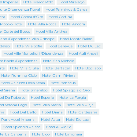
l Imperial
Hotel Marco Polo
Hotel Miralago
Suite Dipendenza Royal
Hotel Terminus & Garda
era
Hotel Conca d'Oro
Hotel Cortina
Piccolo Hotel
Hotel Alla Rocca
Hotel Ancora
el Corte del Bosco
Hotel Villa Anthea
ano /Dipendenza Villa Principe
Hotel Monte Baldo
rdaliso
Hotel Villa Sofia
Hotel Bellevue
Hotel Du Lac
Hotel Ville Montefiori /Dipendenza
Hotel Agli Angeli
te Baldo /Dipendenza
Hotel San Michele
rts
Hotel Villa Giulia
Hotel Bartabel
Hotel Bogliaco
Hotel Running Club
Hotel Garni Riviera
 Hotel Palazzo Della Scala
Hotel Benacus
el Sirena
Hotel Smeraldo
Hotel Spiaggia d'Oro
tel Da Roberto
Hotel Esperia
Hotel La Forgia
tel Verona Lago
Hotel Villa Maria
Hotel Villa Plaja
ina
Hotel Dal Baffo
Hotel Diana
Hotel Gardesana
Park Hotel Imperial
Hotel Astor
Hotel Du Lac
Hotel Splendid Palace
Hotel Al Rio Se
tel La Gardenia
Hotel Lido
Hotel Limonaia