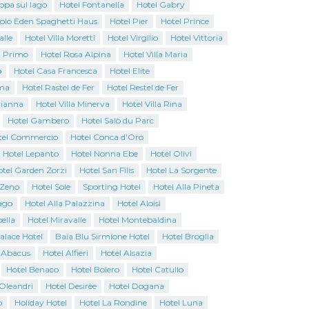
opa sul lago
Hotel Fontanella
Hotel Gabry
colo Eden Spaghetti Haus
Hotel Pier
Hotel Prince
alle
Hotel Villa Moretti
Hotel Virgilio
Hotel Vittoria
l Primo
Hotel Rosa Alpina
Hotel Villa Maria
o
Hotel Casa Francesca
Hotel Elite
ma
Hotel Rastel de Fer
Hotel Restel de Fer
rianna
Hotel Villa Minerva
Hotel Villa Rina
Hotel Gambero
Hotel Salò du Parc
tel Commercio
Hotel Conca d'Oro
Hotel Lepanto
Hotel Nonna Ebe
Hotel Olivi
tel Garden Zorzi
Hotel San Filis
Hotel La Sorgente
 Zeno
Hotel Sole
Sporting Hotel
Hotel Alla Pineta
ago
Hotel Alla Palazzina
Hotel Aloisi
ella
Hotel Miravalle
Hotel Montebaldina
Palace Hotel
Baia Blu Sirmione Hotel
Hotel Broglia
 Abacus
Hotel Alfieri
Hotel Alsazia
Hotel Benaco
Hotel Bolero
Hotel Catullo
 Oleandri
Hotel Desirèe
Hotel Dogana
o
Holiday Hotel
Hotel La Rondine
Hotel Luna