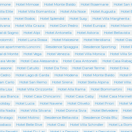
Limone
Hotel Mimose
Hotel Monte Baldo
Hotel Rosemarie
Hotel San 
lla Elite
Hotel Villa Romantica
Hotel Alla Noce
Hotel Augusta
Hotel 
iviera
Hotel Rodos
Hotel Splendid
Hotel Susy
Hotel Villa Margherita
ilvana
Hotel Villa Grazia
Hotel Don Pedro
Hotel Europa
Hotel Maxim
al di Sogno
Hotel Alpi
Hotel Antonella
Hotel Astoria
Hotel Bellavista
Dolomiti
Hotel Luna Rossa
Hotel Malcesine
Hotel Meridiana
Hotel Oas
nce apartments Loncrini
Residence Spiaggia
Residence Sporting
Hotel 
al di Monte
Hotel Vega
Hotel Venezia
Hotel Villa Monica
Hotel Villa 
aia Verde
Hotel Casa Alessandra
Hotel Casa Antonelli
Hotel Casa Raba
Cassone
Hotel Catullo
Hotel Da Tino
Hotel Daniel Terme
Hotel Erika
l Cedro
Hotel Lago di Garda
Hotel Modena
Hotel Monte Baldo
Hotel 
San Carlo
Hotel San Remo
Hotel Sirena
Hotel Stella Alpina
Hotel Villa
lla Lisa
Hotel Villa Orizzonte
Hotel Alla Rama
Hotel Bommartini
Ho
Casa Bianca
Hotel Casa Chincarini
Hotel Casa Gaby
Hotel Casa Marinell
oliday
Hotel Lucia
Hotel Navene
Hotel Oliveto
Hotel Priori
Hotel 
illa Nadia
Hotel Villa Silvana
Hotel Donna Sivia
Hotel Belvedere
Hotel
Miralago
Hotel Molino
Residence Bellavista
Residence Onda Blu
Resid
Zodiaco
Hotel Belle Rive
Hotel Oasi
Hotel Villa Schindler
Hotel La Rom
lla Ferretti
Hotel Du Lac
Hotel La Pergola
Hotel La Pescatrice
Hotel 