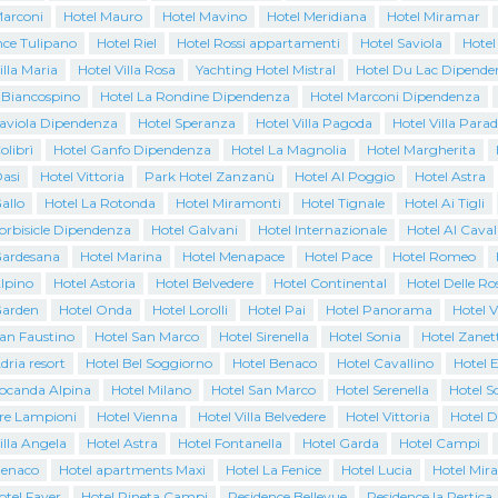
Marconi
Hotel Mauro
Hotel Mavino
Hotel Meridiana
Hotel Miramar
nce Tulipano
Hotel Riel
Hotel Rossi appartamenti
Hotel Saviola
Hotel
illa Maria
Hotel Villa Rosa
Yachting Hotel Mistral
Hotel Du Lac Dipende
l Biancospino
Hotel La Rondine Dipendenza
Hotel Marconi Dipendenza
Saviola Dipendenza
Hotel Speranza
Hotel Villa Pagoda
Hotel Villa Parad
olibrì
Hotel Ganfo Dipendenza
Hotel La Magnolia
Hotel Margherita
asi
Hotel Vittoria
Park Hotel Zanzanù
Hotel Al Poggio
Hotel Astra
allo
Hotel La Rotonda
Hotel Miramonti
Hotel Tignale
Hotel Ai Tigli
orbisicle Dipendenza
Hotel Galvani
Hotel Internazionale
Hotel Al Caval
Gardesana
Hotel Marina
Hotel Menapace
Hotel Pace
Hotel Romeo
lpino
Hotel Astoria
Hotel Belvedere
Hotel Continental
Hotel Delle Ro
Garden
Hotel Onda
Hotel Lorolli
Hotel Pai
Hotel Panorama
Hotel V
San Faustino
Hotel San Marco
Hotel Sirenella
Hotel Sonia
Hotel Zanett
dria resort
Hotel Bel Soggiorno
Hotel Benaco
Hotel Cavallino
Hotel 
Locanda Alpina
Hotel Milano
Hotel San Marco
Hotel Serenella
Hotel S
Tre Lampioni
Hotel Vienna
Hotel Villa Belvedere
Hotel Vittoria
Hotel D
illa Angela
Hotel Astra
Hotel Fontanella
Hotel Garda
Hotel Campi
Benaco
Hotel apartments Maxi
Hotel La Fenice
Hotel Lucia
Hotel Mir
otel Faver
Hotel Pineta Campi
Residence Bellevue
Residence la Pertica