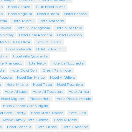
no
Hotel Caravel
Club Hotel la Vela
to
Hotel Angelini
Hotel Aurora
Hotel Benaco
genia
Hotel Miorelli
Hotel Paradiso
Claudia
Hotel Villa Magnolia
Hotel Villa Stella
a Nataly
Hotel Casa Romani
Hotel Giardino
tel VILLA GLORIA
Hotel Villa Irma
a
Hotel Stefanelli
Hotel Tetto d'Oro
stina
Hotel Villa Quaranta
tel Francesco
Hotel Ketty
Hotel La Rocchetta
tel
Hotel Dolci Colli
Green Park Hotel
Rosetta
Hotel San Marco
Hotel Al Veliero
a
Hotel Milano
Hotel Papa
Hotel Peschiera
Hotel Al Lago
Hotel Al Pescatore
Hotel Arilica
Hotel Mignon
Piccolo Hotel
Hotel Piccolo Mondo
Hotel Chervo' Golf S.Vigilio
d Hotel Liberty
Hotel Kristal Palace
Hotel Oasi
Active Family Hotel Gioiosa
Hotel Al Maso
a
Hotel Benacus
Hotel Bristol
Hotel Canarino