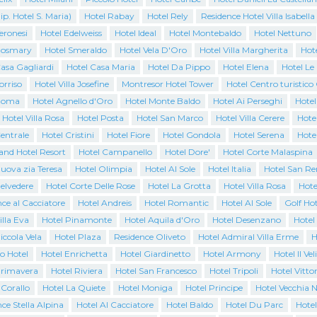
ip. Hotel S. Maria)
Hotel Rabay
Hotel Rely
Residence Hotel Villa Isabella
eronesi
Hotel Edelweiss
Hotel Ideal
Hotel Montebaldo
Hotel Nettuno
Rosmary
Hotel Smeraldo
Hotel Vela D'Oro
Hotel Villa Margherita
Hote
asa Gagliardi
Hotel Casa Maria
Hotel Da Pippo
Hotel Elena
Hotel Le
orriso
Hotel Villa Josefine
Montresor Hotel Tower
Hotel Centro turistic
Roma
Hotel Agnello d'Oro
Hotel Monte Baldo
Hotel Ai Perseghi
Hotel
 Hotel Villa Rosa
Hotel Posta
Hotel San Marco
Hotel Villa Cerere
Hotel
entrale
Hotel Cristini
Hotel Fiore
Hotel Gondola
Hotel Serena
Hote
and Hotel Resort
Hotel Campanello
Hotel Dore'
Hotel Corte Malaspina
uova zia Teresa
Hotel Olimpia
Hotel Al Sole
Hotel Italia
Hotel San R
elvedere
Hotel Corte Delle Rose
Hotel La Grotta
Hotel Villa Rosa
Hote
ce al Cacciatore
Hotel Andreis
Hotel Romantic
Hotel Al Sole
Golf Hot
illa Eva
Hotel Pinamonte
Hotel Aquila d'Oro
Hotel Desenzano
Hotel
iccola Vela
Hotel Plaza
Residence Oliveto
Hotel Admiral Villa Erme
H
o Hotel
Hotel Enrichetta
Hotel Giardinetto
Hotel Armony
Hotel Il Vel
Primavera
Hotel Riviera
Hotel San Francesco
Hotel Tripoli
Hotel Vittor
 Corallo
Hotel La Quiete
Hotel Moniga
Hotel Principe
Hotel Vecchia N
ce Stella Alpina
Hotel Al Cacciatore
Hotel Baldo
Hotel Du Parc
Hotel