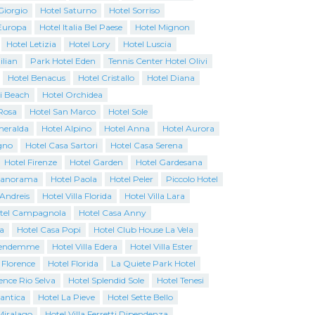
Giorgio
Hotel Saturno
Hotel Sorriso
Europa
Hotel Italia Bel Paese
Hotel Mignon
Hotel Letizia
Hotel Lory
Hotel Luscia
ilian
Park Hotel Eden
Tennis Center Hotel Olivi
Hotel Benacus
Hotel Cristallo
Hotel Diana
i Beach
Hotel Orchidea
Rosa
Hotel San Marco
Hotel Sole
Smeralda
Hotel Alpino
Hotel Anna
Hotel Aurora
gno
Hotel Casa Sartori
Hotel Casa Serena
Hotel Firenze
Hotel Garden
Hotel Gardesana
Panorama
Hotel Paola
Hotel Peler
Piccolo Hotel
 Andreis
Hotel Villa Florida
Hotel Villa Lara
tel Campagnola
Hotel Casa Anny
a
Hotel Casa Popi
Hotel Club House La Vela
Vendemme
Hotel Villa Edera
Hotel Villa Ester
 Florence
Hotel Florida
La Quiete Park Hotel
ence Rio Selva
Hotel Splendid Sole
Hotel Tenesi
antica
Hotel La Pieve
Hotel Sette Bello
Miralago
Hotel Villa Ferretti Dipendenza