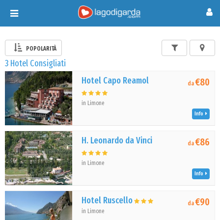
Toggle
navigation
POPOLARITÀ
3 Hotel Consigliati
Hotel Capo Reamol
€80
da
in Limone
Info
H. Leonardo da Vinci
€86
da
in Limone
Info
Hotel Ruscello
€90
da
in Limone