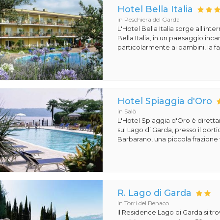
Hotel Bella Italia
in Peschiera del Garda
L'Hotel Bella Italia sorge all'inte
Bella Italia, in un paesaggio in
particolarmente ai bambini, la fa
Hotel Spiaggia d'Oro
in Salò
L'Hotel Spiaggia d'Oro è dirett
sul Lago di Garda, presso il porti
Barbarano, una piccola frazione t
R. Lago di Garda
in Torri del Benaco
Il Residence Lago di Garda si tro