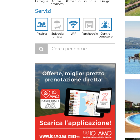
Famiglie
Animali
Romantici
Boutique
Design
ammessi
Servizi
Piscina
Spiaggia
Wifi
Parcheggio
Centro
privata
benessere