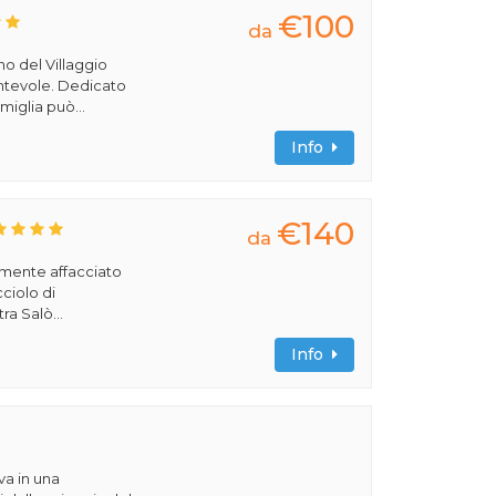
€100
da
rno del Villaggio
cantevole. Dedicato
miglia può...
Info
€140
da
amente affacciato
cciolo di
ra Salò...
Info
va in una