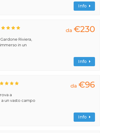
Info
€230
da
a Gardone Riviera,
 immerso in un
Info
€96
da
trova a
e a un vasto campo
Info