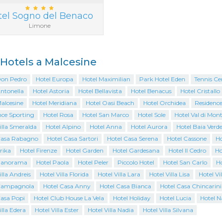
tel Sogno del Benaco
Limone
i Hotels a Malcesine
Don Pedro
Hotel Europa
Hotel Maximilian
Park Hotel Eden
Tennis Cen
Antonella
Hotel Astoria
Hotel Bellavista
Hotel Benacus
Hotel Cristallo
alcesine
Hotel Meridiana
Hotel Oasi Beach
Hotel Orchidea
Residence
nce Sporting
Hotel Rosa
Hotel San Marco
Hotel Sole
Hotel Val di Mon
illa Smeralda
Hotel Alpino
Hotel Anna
Hotel Aurora
Hotel Baia Verd
Casa Rabagno
Hotel Casa Sartori
Hotel Casa Serena
Hotel Cassone
Ho
rika
Hotel Firenze
Hotel Garden
Hotel Gardesana
Hotel Il Cedro
Ho
Panorama
Hotel Paola
Hotel Peler
Piccolo Hotel
Hotel San Carlo
H
illa Andreis
Hotel Villa Florida
Hotel Villa Lara
Hotel Villa Lisa
Hotel Vi
Campagnola
Hotel Casa Anny
Hotel Casa Bianca
Hotel Casa Chincarini
Casa Popi
Hotel Club House La Vela
Hotel Holiday
Hotel Lucia
Hotel N
illa Edera
Hotel Villa Ester
Hotel Villa Nadia
Hotel Villa Silvana