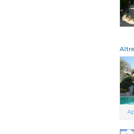
Altr
Ap