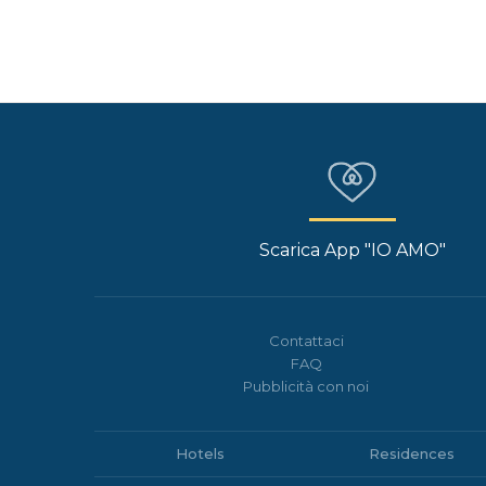
Scarica App "IO AMO"
Contattaci
FAQ
Pubblicità con noi
Hotels
Residences