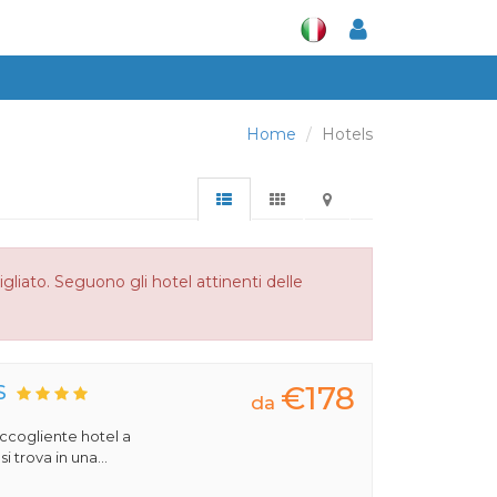
Home
Hotels
liato. Seguono gli hotel attinenti delle
€178
S
da
 accogliente hotel a
 trova in una...