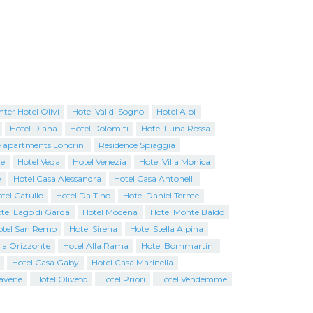
ter Hotel Olivi
Hotel Val di Sogno
Hotel Alpi
Hotel Diana
Hotel Dolomiti
Hotel Luna Rossa
 apartments Loncrini
Residence Spiaggia
te
Hotel Vega
Hotel Venezia
Hotel Villa Monica
e
Hotel Casa Alessandra
Hotel Casa Antonelli
tel Catullo
Hotel Da Tino
Hotel Daniel Terme
tel Lago di Garda
Hotel Modena
Hotel Monte Baldo
otel San Remo
Hotel Sirena
Hotel Stella Alpina
lla Orizzonte
Hotel Alla Rama
Hotel Bommartini
Hotel Casa Gaby
Hotel Casa Marinella
avene
Hotel Oliveto
Hotel Priori
Hotel Vendemme