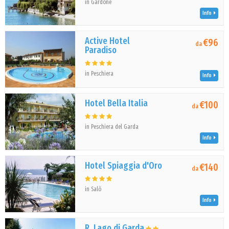
in Gardone
Info
Active Hotel
€96
da
Paradiso
in Peschiera
Info
Hotel Bella Italia
€100
da
in Peschiera del Garda
Info
Hotel Spiaggia d'Oro
€140
da
in Salò
Info
R. Lago di Garda