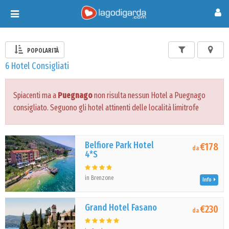
Toggle
navigation
POPOLARITÀ
6 Hotel Consigliati
Spiacenti ma a
Puegnago
non risulta nessun Hotel a Puegnago
consigliato. Seguono gli hotel attinenti delle località limitrofe
Belfiore Park Hotel
€178
da
4*S
in Brenzone
Info
Grand Hotel Fasano
€230
da