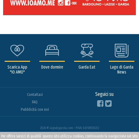
Scarica App
Dove dormire
Garda Eat
Lago di Garda
"IO AMO"
News
Seguici su
Contattaci
FAQ
Pubblicità con noi
2026 © lagodigarda.com - P.IVA: 02358120232
Per offrire servizi di qualitÃ questo sito utilizza cookies, continuando la navigazione nel sito