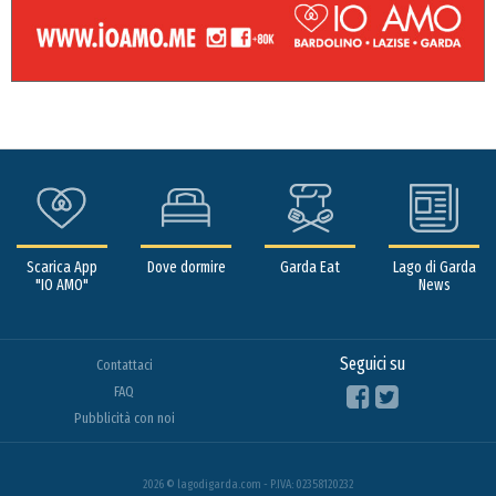
Scarica App
Dove dormire
Garda Eat
Lago di Garda
"IO AMO"
News
Seguici su
Contattaci
FAQ
Pubblicità con noi
2026 © lagodigarda.com - P.IVA: 02358120232