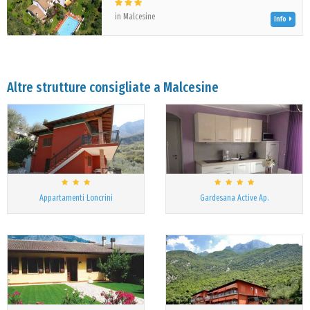
in Malcesine
Info
Altre strutture consigliate a Malcesine
Appartamenti Loncrini
Gardesana Active Ap.