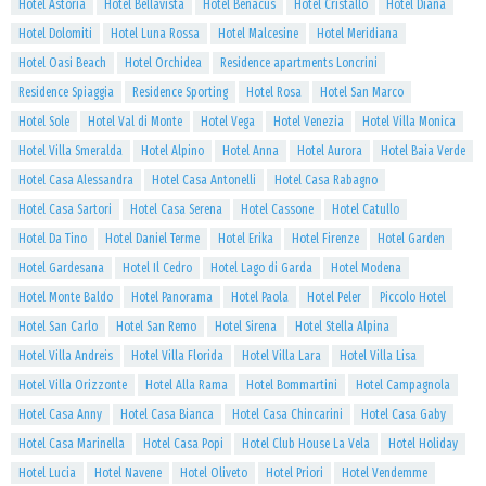
Hotel Astoria
Hotel Bellavista
Hotel Benacus
Hotel Cristallo
Hotel Diana
Hotel Dolomiti
Hotel Luna Rossa
Hotel Malcesine
Hotel Meridiana
Hotel Oasi Beach
Hotel Orchidea
Residence apartments Loncrini
Residence Spiaggia
Residence Sporting
Hotel Rosa
Hotel San Marco
Hotel Sole
Hotel Val di Monte
Hotel Vega
Hotel Venezia
Hotel Villa Monica
Hotel Villa Smeralda
Hotel Alpino
Hotel Anna
Hotel Aurora
Hotel Baia Verde
Hotel Casa Alessandra
Hotel Casa Antonelli
Hotel Casa Rabagno
Hotel Casa Sartori
Hotel Casa Serena
Hotel Cassone
Hotel Catullo
Hotel Da Tino
Hotel Daniel Terme
Hotel Erika
Hotel Firenze
Hotel Garden
Hotel Gardesana
Hotel Il Cedro
Hotel Lago di Garda
Hotel Modena
Hotel Monte Baldo
Hotel Panorama
Hotel Paola
Hotel Peler
Piccolo Hotel
Hotel San Carlo
Hotel San Remo
Hotel Sirena
Hotel Stella Alpina
Hotel Villa Andreis
Hotel Villa Florida
Hotel Villa Lara
Hotel Villa Lisa
Hotel Villa Orizzonte
Hotel Alla Rama
Hotel Bommartini
Hotel Campagnola
Hotel Casa Anny
Hotel Casa Bianca
Hotel Casa Chincarini
Hotel Casa Gaby
Hotel Casa Marinella
Hotel Casa Popi
Hotel Club House La Vela
Hotel Holiday
Hotel Lucia
Hotel Navene
Hotel Oliveto
Hotel Priori
Hotel Vendemme