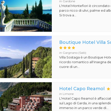
in Gardone
L'Hotel Montefiori è circondat
parco ricco di ulivi, palme ed al
Si trova a...
Boutique Hotel Villa 
in Gargnano (Salò)
Villa Sostaga è un Boutique Hote
ricordo romantico all'insegna del
cuore di un...
Hotel Capo Reamol
in Limone
L'Hotel Capo Reamol è affaccia
sul Lago di Garda, in una splend
immerso in un parco verde di...