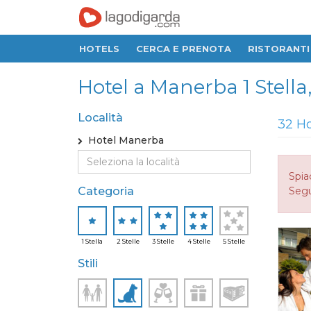
HOTELS
CERCA E PRENOTA
RISTORANTI
Hotel a Manerba 1 Stella, 2
Località
32 Ho
Hotel Manerba
Spia
Categoria
Seguo
1 Stella
2 Stelle
3 Stelle
4 Stelle
5 Stelle
Stili