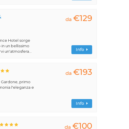
€129
&
da
ence Hotel sorge
 in un bellissimo
Info
vi un'atmosfera...
€193
da
el Gardone, primo
imonia l'eleganza e
Info
€100
da