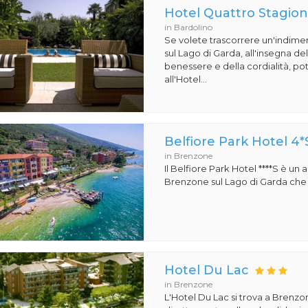
Hotel Quattro Stagion
in Bardolino
Se volete trascorrere un'indime
sul Lago di Garda, all'insegna de
benessere e della cordialità, pot
all'Hotel...
Belfiore Park Hotel 4*
in Brenzone
Il Belfiore Park Hotel ****S è un
Brenzone sul Lago di Garda che si
Hotel Du Lac
in Brenzone
L'Hotel Du Lac si trova a Brenzon