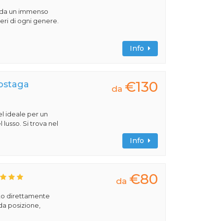
o da un immenso
beri di ogni genere.
Info
€130
Sostaga
da
l ideale per un
 lusso. Si trova nel
Info
€80
da
to direttamente
ida posizione,