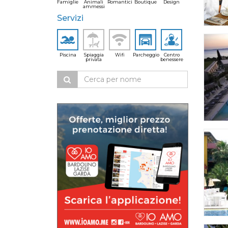
Famiglie
Animali
Romantici
Boutique
Design
ammessi
Servizi
Piscina
Spiaggia
Wifi
Parcheggio
Centro
privata
benessere