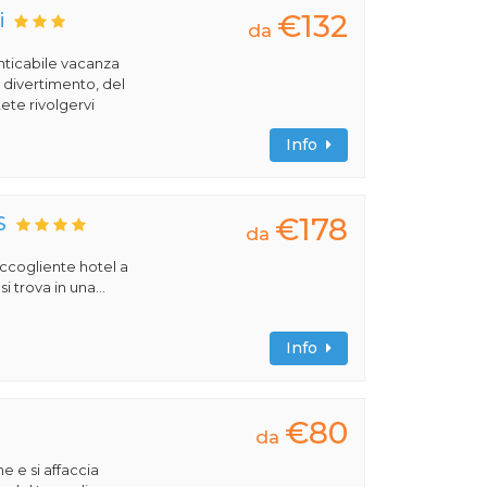
€132
i
da
nticabile vacanza
l divertimento, del
ete rivolgervi
Info
€178
S
da
 accogliente hotel a
 trova in una...
Info
€80
da
e e si affaccia