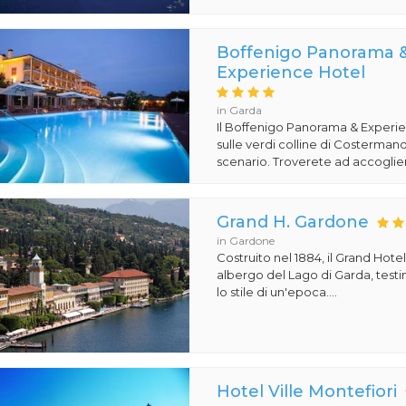
Boffenigo Panorama 
Experience Hotel
in Garda
Il Boffenigo Panorama & Experi
sulle verdi colline di Costermano
scenario. Troverete ad accoglier
Grand H. Gardone
in Gardone
Costruito nel 1884, il Grand Hot
albergo del Lago di Garda, test
lo stile di un'epoca....
Hotel Ville Montefiori