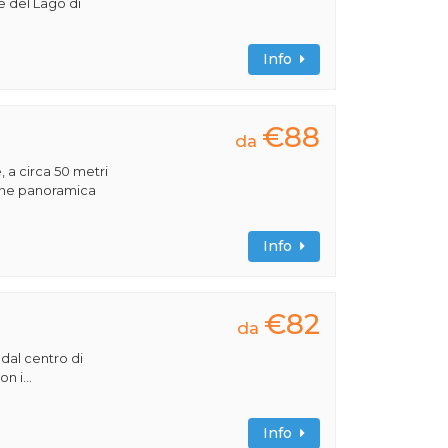
e del Lago di
Info
€88
da
, a circa 50 metri
ione panoramica
Info
€82
da
 dal centro di
n i...
Info