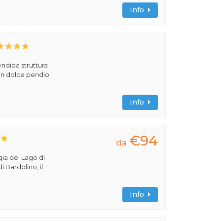
Info
ndida struttura
 un dolce pendio
Info
€94
da
gia del Lago di
i Bardolino, il
Info