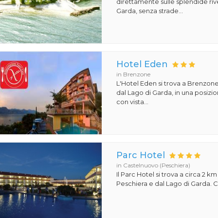
direttamente sulle splendide riv
Garda, senza strade...
Hotel Eden
in Brenzone
L'Hotel Eden si trova a Brenzone
dal Lago di Garda, in una posiz
con vista...
Parc Hotel
in Castelnuovo (Peschiera)
Il Parc Hotel si trova a circa 2 km
Peschiera e dal Lago di Garda. Co