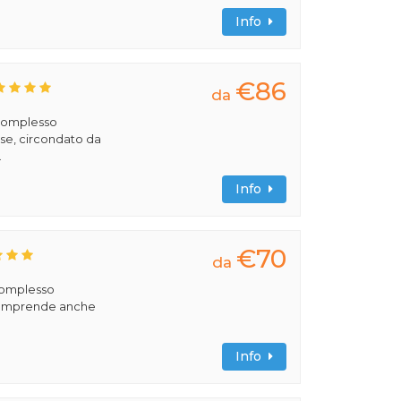
Info
€86
da
 complesso
se, circondato da
.
Info
€70
da
 complesso
comprende anche
Info