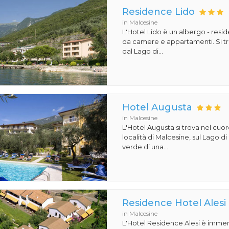
Residence Lido
in Malcesine
L'Hotel Lido è un albergo - re
da camere e appartamenti. Si tr
dal Lago di...
Hotel Augusta
in Malcesine
L'Hotel Augusta si trova nel cuo
località di Malcesine, sul Lago di
verde di una...
Residence Hotel Alesi
in Malcesine
L'Hotel Residence Alesi è imme