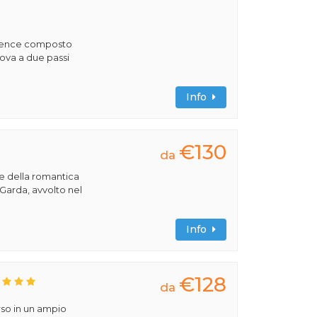
sidence composto
ova a due passi
Info
€130
da
re della romantica
 Garda, avvolto nel
Info
€128
da
rso in un ampio