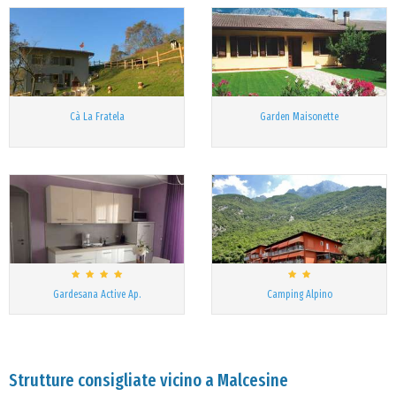
Cà La Fratela
Garden Maisonette
Gardesana Active Ap.
Camping Alpino
Strutture consigliate vicino a Malcesine