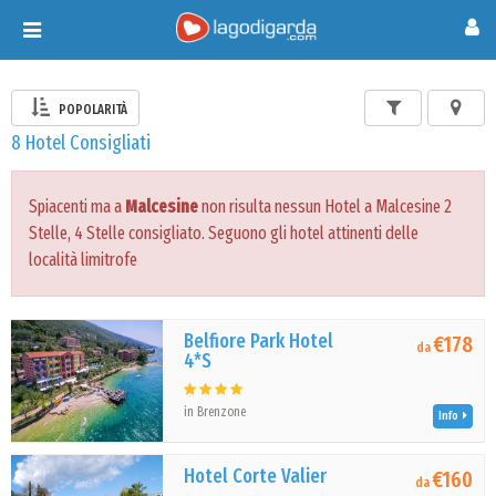
Toggle
navigation
POPOLARITÀ
8 Hotel Consigliati
Spiacenti ma a
Malcesine
non risulta nessun Hotel a Malcesine 2
Stelle, 4 Stelle consigliato. Seguono gli hotel attinenti delle
località limitrofe
Belfiore Park Hotel
€178
da
4*S
in Brenzone
Info
Hotel Corte Valier
€160
da