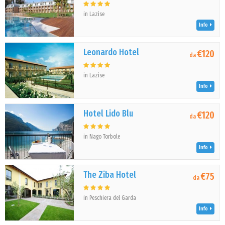
in Lazise
Info
Leonardo Hotel
€120
da
in Lazise
Info
Hotel Lido Blu
€120
da
in Nago Torbole
Info
The Ziba Hotel
€75
da
in Peschiera del Garda
Info