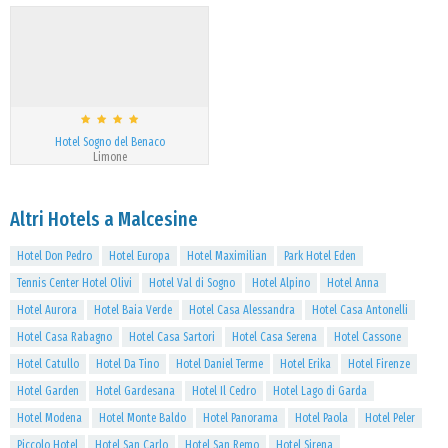
Hotel Sogno del Benaco
Limone
Altri Hotels a Malcesine
Hotel Don Pedro
Hotel Europa
Hotel Maximilian
Park Hotel Eden
Tennis Center Hotel Olivi
Hotel Val di Sogno
Hotel Alpino
Hotel Anna
Hotel Aurora
Hotel Baia Verde
Hotel Casa Alessandra
Hotel Casa Antonelli
Hotel Casa Rabagno
Hotel Casa Sartori
Hotel Casa Serena
Hotel Cassone
Hotel Catullo
Hotel Da Tino
Hotel Daniel Terme
Hotel Erika
Hotel Firenze
Hotel Garden
Hotel Gardesana
Hotel Il Cedro
Hotel Lago di Garda
Hotel Modena
Hotel Monte Baldo
Hotel Panorama
Hotel Paola
Hotel Peler
Piccolo Hotel
Hotel San Carlo
Hotel San Remo
Hotel Sirena