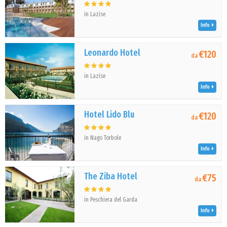
in Lazise
Info
Leonardo Hotel
€120
da
in Lazise
Info
Hotel Lido Blu
€120
da
in Nago Torbole
Info
The Ziba Hotel
€75
da
in Peschiera del Garda
Info