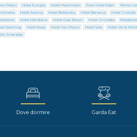
Don Pedro
Hotel Europa
Hotel Maximilian
Park Hotel Eden
Tennis Cen
Antonella
Hotel Astoria
Hotel Bellavista
Hotel Benacus
Hotel Cristallo
alcesine
Hotel Meridiana
Hotel Oasi Beach
Hotel Orchidea
Residence
nce Sporting
Hotel Rosa
Hotel San Marco
Hotel Sole
Hotel Val di Mon
illa Smeralda
Dove dormire
Garda Eat