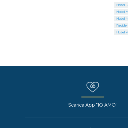
Hotel 
Hotel 
Hotel M
Reside
Hotel V
Scarica App "IO AMO"