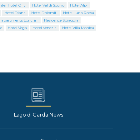
ter Hotel Olivi
Hotel Val di Sogno
Hotel Alpi
Hotel Diana
Hotel Dolomiti
Hotel Luna Rossa
 apartments Loncrini
Residence Spiaggia
te
Hotel Vega
Hotel Venezia
Hotel Villa Monica
Lago di Garda News