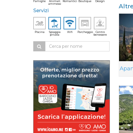
Famiglie
Animali
Romantici
Boutique
Design
ammessi
Altr
Servizi
Piscina
Spiaggia
Wifi
Parcheggio
Centro
privata
benessere
Apar