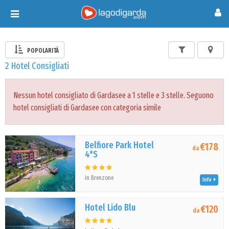
Toggle
navigation
POPOLARITÀ
2 Hotel Consigliati
Nessun hotel consigliato di Gardasee a 1 stelle e 3 stelle. Seguono
hotel consigliati di Gardasee con categoria simile
Belfiore Park Hotel
€178
da
4*S
in Brenzone
Info
Hotel Lido Blu
€120
da