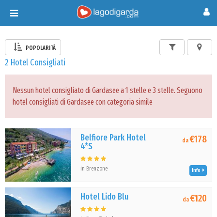
Toggle
navigation
POPOLARITÀ
2 Hotel Consigliati
Nessun hotel consigliato di Gardasee a 1 stelle e 3 stelle. Seguono
hotel consigliati di Gardasee con categoria simile
Belfiore Park Hotel
€178
da
4*S
in Brenzone
Info
Hotel Lido Blu
€120
da