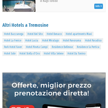
in Nago Torbole
Info
Altri Hotels a Tremosine
Hotel Bazzanega
Hotel Bel Sito
Hotel Benaco
Hotel apartments Maxi
Hotel La Fenice
Hotel Lucia
Hotel Miralago
Hotel Panorama
Hotel Paradiso
Park Hotel Faver
Hotel Pineta Campi
Residence Bellevue
Residence la Pertica
Hotel Sole
Hotel Stella d'Oro
Hotel Villa Selene
Hotel Da Tonino