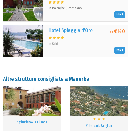
in Padenghe (Desenzano)
Info
Hotel Spiaggia d'Oro
€140
da
in Salò
Info
Altre strutture consigliate a Manerba
Agriturismo la Filanda
Villenpark Sanghen