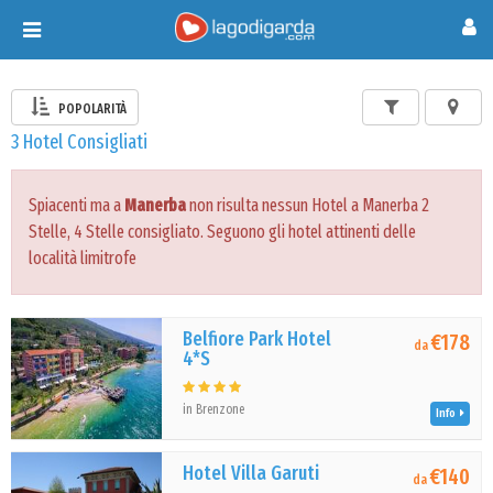
Toggle
navigation
POPOLARITÀ
3 Hotel Consigliati
Spiacenti ma a
Manerba
non risulta nessun Hotel a Manerba 2
Stelle, 4 Stelle consigliato. Seguono gli hotel attinenti delle
località limitrofe
Belfiore Park Hotel
€178
da
4*S
in Brenzone
Info
Hotel Villa Garuti
€140
da