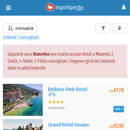
Toggle
navigation
POPOLARITÀ
3 Hotel Consigliati
Spiacenti ma a
Manerba
non risulta nessun Hotel a Manerba 3
Stelle, 4 Stelle, 5 Stelle consigliato. Seguono gli hotel attinenti
delle località limitrofe
Belfiore Park Hotel
€178
da
4*S
in Brenzone
Info
Grand Hotel Fasano
€230
da