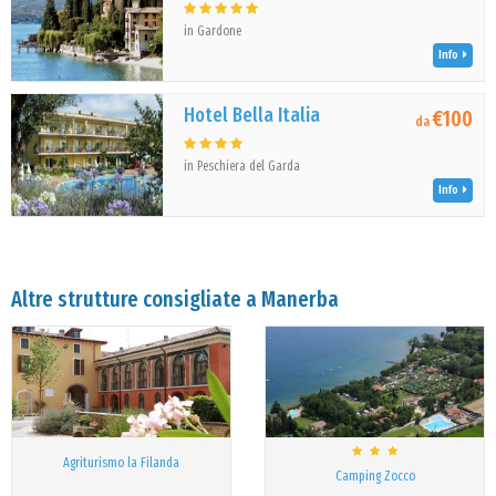
in Gardone
Info
Hotel Bella Italia
€100
da
in Peschiera del Garda
Info
Altre strutture consigliate a Manerba
Agriturismo la Filanda
Camping Zocco