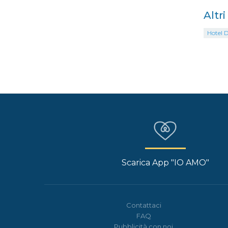
Altr
Hotel 
Scarica App "IO AMO"
Contattaci
FAQ
Pubblicità con noi