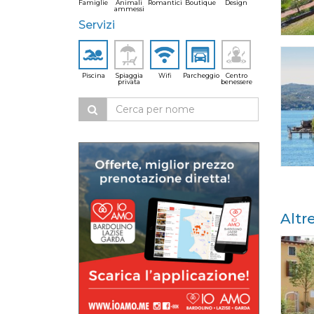
Famiglie
Animali
Romantici
Boutique
Design
ammessi
Servizi
Piscina
Spiaggia
Wifi
Parcheggio
Centro
privata
benessere
Altr