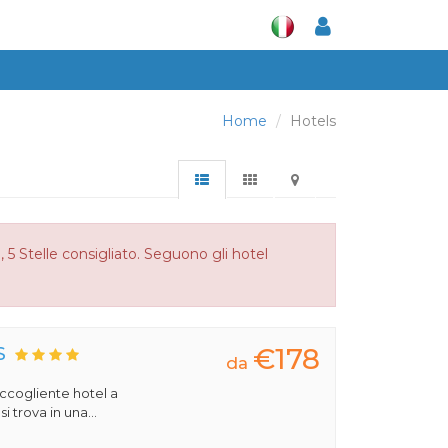
Home
Hotels
 5 Stelle consigliato. Seguono gli hotel
€178
S
da
 accogliente hotel a
 trova in una...