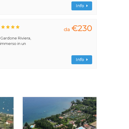
Info
€230
da
a Gardone Riviera,
 immerso in un
Info