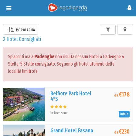
Toggle
navigation
POPOLARITÀ
2 Hotel Consigliati
Spiacenti ma a
Padenghe
non risulta nessun Hotel a Padenghe 4
Stelle, 5 Stelle consigliato. Seguono gli hotel attinenti delle
località limitrofe
Belfiore Park Hotel
€178
da
4*S
in Brenzone
Info
Grand Hotel Fasano
€230
da