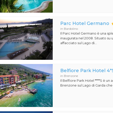
Parc Hotel Germano
in Bardolino
Il Parc Hotel Germano è una sple
inaugurata nel 2008. Situato su
affacciato sul Lago di...
Belfiore Park Hotel 4*
in Brenzone
Il Belfiore Park Hotel ****S è un
Brenzone sul Lago di Garda che si