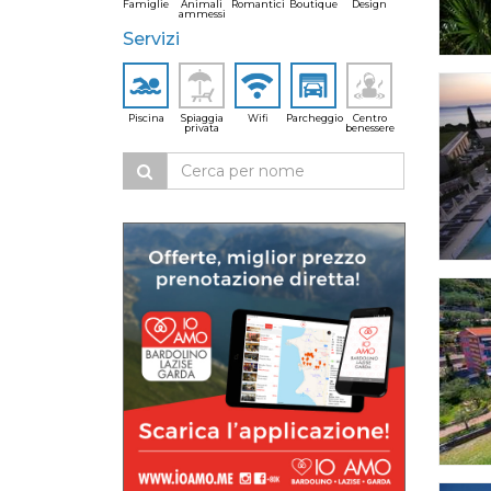
Famiglie
Animali
Romantici
Boutique
Design
ammessi
Servizi
Piscina
Spiaggia
Wifi
Parcheggio
Centro
privata
benessere