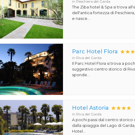
in Peschiera del Garda
The Ziba hotel & Spa si trova all
dell'antica fortezza di Peschiera
e nasce...
Parc Hotel Flora
in Riva del Garda
Il Parc Hotel Flora si trova a poch
suggestivo centro storico di Riv
sponde...
Hotel Astoria
in Riva del Garda
A pochi passi dal centro storico 
dalla spiaggia del Lago di Garda,
Hotel...