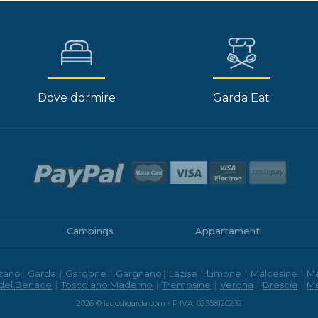
Dove dormire
Garda Eat
Campings
Appartamenti
zano
|
Garda
|
Gardone
|
Gargnano
|
Lazise
|
Limone
|
Malcesine
|
M
 del Benaco
|
Toscolano Maderno
|
Tremosine
|
Verona
|
Brescia
|
M
2026 © lagodigarda.com - P.IVA: 02358120232