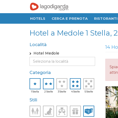
HOTELS
CERCA E PRENOTA
RISTORANTI
Hotel a Medole 1 Stella, 2 
Località
14 Ho
Hotel Medole
Spia
Categoria
attin
1 Stella
2 Stelle
3 Stelle
4 Stelle
5 Stelle
Stili