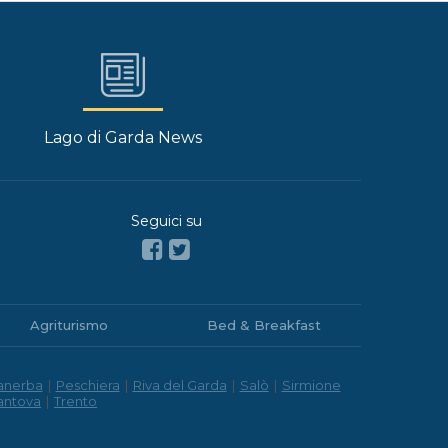
Lago di Garda News
Seguici su
Agriturismo
Bed & Breakfast
anerba
|
Peschiera
|
Riva del Garda
|
Salò
|
Sirmione
antova
|
Trento