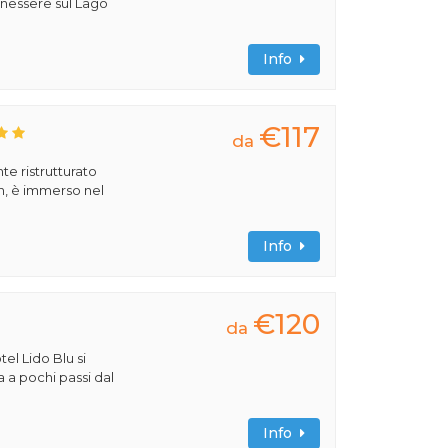
benessere sul Lago
Info
€117
da
e ristrutturato
, è immerso nel
Info
€120
da
tel Lido Blu si
a a pochi passi dal
Info