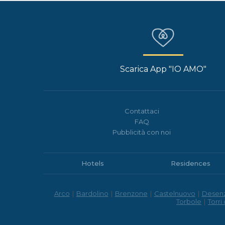
Scarica App "IO AMO"
Contattaci
FAQ
Pubblicità con noi
Hotels
Residences
Arco
|
Bardolino
|
Brenzone
|
Castelnuovo
|
Desen
Torbole
|
Torri