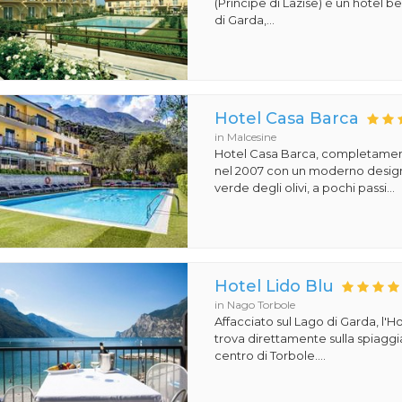
(Principe di Lazise) è un hotel 
di Garda,...
Hotel Casa Barca
in Malcesine
Hotel Casa Barca, completament
nel 2007 con un moderno design
verde degli olivi, a pochi passi...
Hotel Lido Blu
in Nago Torbole
Affacciato sul Lago di Garda, l'Ho
trova direttamente sulla spiaggi
centro di Torbole....