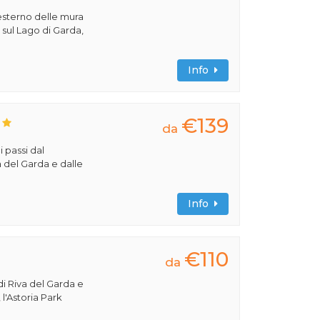
'esterno delle mura
, sul Lago di Garda,
Info
€139
da
i passi dal
a del Garda e dalle
Info
€110
da
di Riva del Garda e
 l'Astoria Park