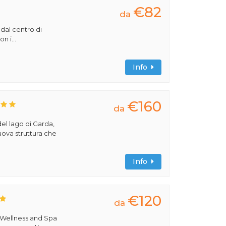
€82
da
 dal centro di
n i...
Info
€160
da
del lago di Garda,
uova struttura che
Info
€120
da
 Wellness and Spa