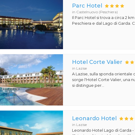
Parc Hotel
in Castelnuovo (Peschiera)
Il Parc Hotel si trova a circa 2 km
Peschiera e dal Lago di Garda. Co
Hotel Corte Valier
in Lazise
A Lazise, sulla sponda orientale 
sorge l'Hotel Corte Valier, una n
si distingue per...
Leonardo Hotel
in Lazise
Leonardo Hotel Lago di Garda -