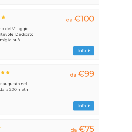
€100
da
rno del Villaggio
cantevole. Dedicato
miglia può...
Info
€99
da
 inaugurato nel
rda, a 200 metri
Info
€75
da