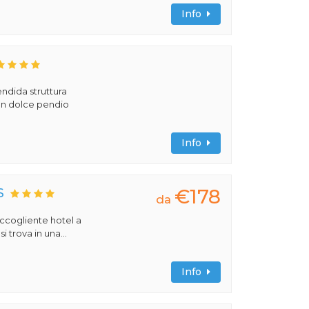
Info
ndida struttura
 un dolce pendio
Info
€178
S
da
 accogliente hotel a
 trova in una...
Info