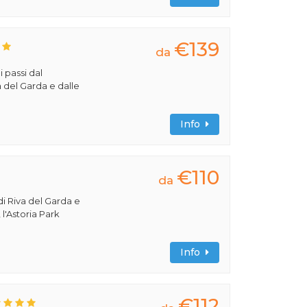
€139
da
i passi dal
a del Garda e dalle
Info
€110
da
di Riva del Garda e
 l'Astoria Park
Info
€112