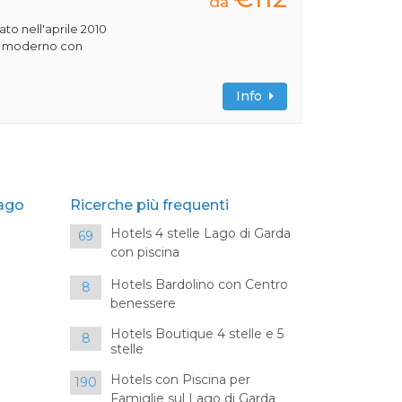
da
rato nell'aprile 2010
ile moderno con
Info
Lago
Ricerche più frequenti
Hotels 4 stelle Lago di Garda
69
con piscina
Hotels Bardolino con Centro
8
benessere
Hotels Boutique 4 stelle e 5
8
stelle
Hotels con Piscina per
190
Famiglie sul Lago di Garda