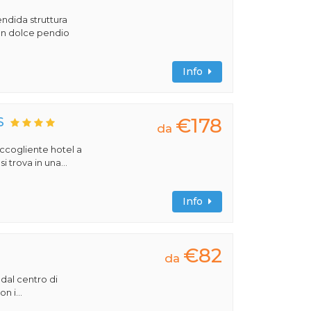
ndida struttura
 un dolce pendio
Info
€178
S
da
 accogliente hotel a
 trova in una...
Info
€82
da
 dal centro di
n i...