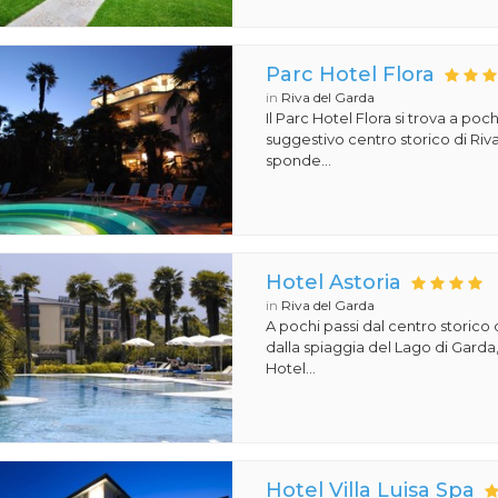
Parc Hotel Flora
in
Riva del Garda
Il Parc Hotel Flora si trova a poch
suggestivo centro storico di Riv
sponde...
Hotel Astoria
in
Riva del Garda
A pochi passi dal centro storico 
dalla spiaggia del Lago di Garda,
Hotel...
Hotel Villa Luisa Spa