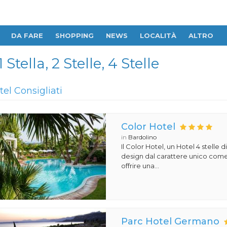
DA FARE
SHOPPING
NEWS
LOCALITÀ
ALTRO
Stella, 2 Stelle, 4 Stelle
tel Consigliati
Color Hotel
in
Bardolino
Il Color Hotel, un Hotel 4 stelle di
design dal carattere unico com
offrire una...
Parc Hotel Germano