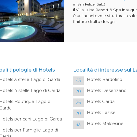
in
San Felice (Salò)
Il Villa Luisa Resort & Spa inaugu
è un'incantevole struttura in st
finiture di alto design...
pali tipologie di Hotels
Località di interesse sul 
Hotels 3 stelle Lago di Garda
Hotels Bardolino
43
Hotels 4 stelle Lago di Garda
Hotels Desenzano
20
Hotels Boutique Lago di
Hotels Garda
26
Garda
Hotels Lazise
20
Hotels per cani Lago di Garda
Hotels Malcesine
33
Hotels per Famiglie Lago di
Garda