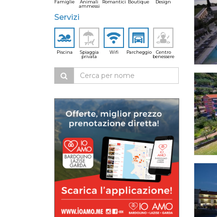
Famiglie
Animali
Romantici
Boutique
Design
ammessi
Servizi
Piscina
Spiaggia
Wifi
Parcheggio
Centro
privata
benessere