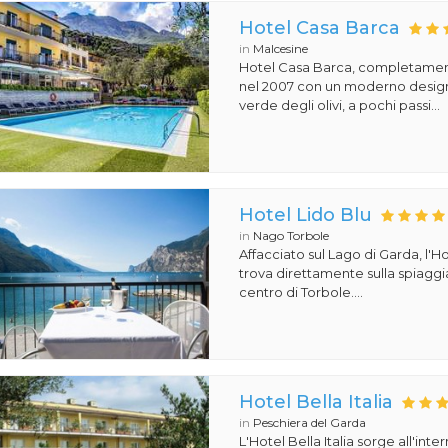
Hotel Casa Barca
in
Malcesine
Hotel Casa Barca, completament
nel 2007 con un moderno design
verde degli olivi, a pochi passi...
Hotel Lido Blu
in
Nago Torbole
Affacciato sul Lago di Garda, l'Ho
trova direttamente sulla spiaggi
centro di Torbole....
Hotel Bella Italia
in
Peschiera del Garda
L'Hotel Bella Italia sorge all'inte