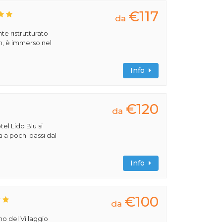
€117
da
e ristrutturato
, è immerso nel
Info
€120
da
tel Lido Blu si
a a pochi passi dal
Info
€100
da
rno del Villaggio