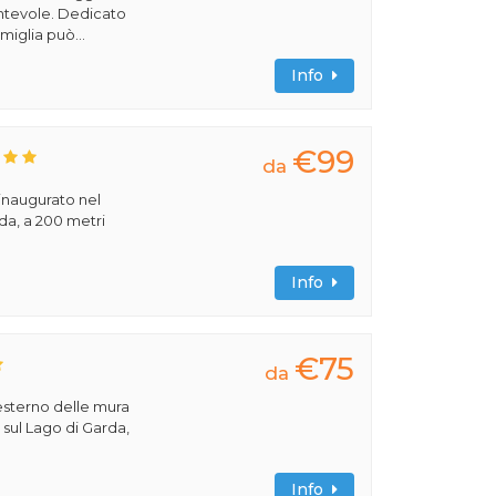
cantevole. Dedicato
miglia può...
Info
€99
da
 inaugurato nel
rda, a 200 metri
Info
€75
da
'esterno delle mura
, sul Lago di Garda,
Info