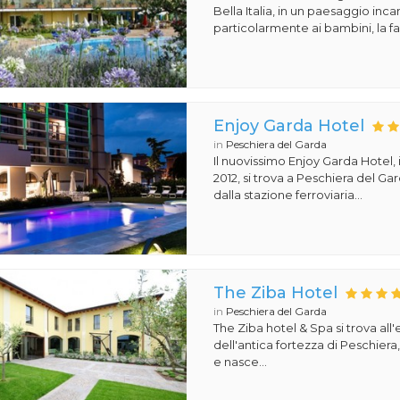
Bella Italia, in un paesaggio in
particolarmente ai bambini, la fa
Enjoy Garda Hotel
in
Peschiera del Garda
Il nuovissimo Enjoy Garda Hotel,
2012, si trova a Peschiera del Ga
dalla stazione ferroviaria...
The Ziba Hotel
in
Peschiera del Garda
The Ziba hotel & Spa si trova all
dell'antica fortezza di Peschiera
e nasce...