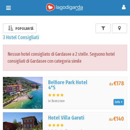
Toggle
navigation
POPOLARITÀ
3 Hotel Consigliati
Nessun hotel consigliato di Gardasee a 2 stelle. Seguono hotel
consigliati di Gardasee con categoria simile
Belfiore Park Hotel
€178
da
4*S
in Brenzone
Info
Hotel Villa Garuti
€140
da