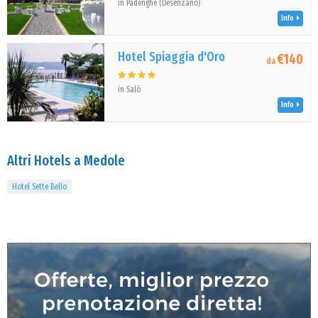
in Padenghe (Desenzano)
Info
Hotel Spiaggia d'Oro
€140
da
in Salò
Info
Altri Hotels a Medole
Hotel Sette Bello