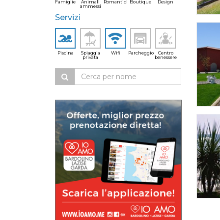
Famiglie
Animali
Romantici
Boutique
Design
ammessi
Servizi
Piscina
Spiaggia
Wifi
Parcheggio
Centro
privata
benessere