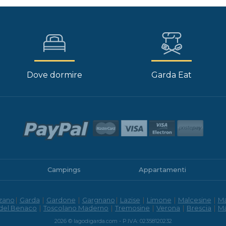
Dove dormire
Garda Eat
Campings
Appartamenti
zano
|
Garda
|
Gardone
|
Gargnano
|
Lazise
|
Limone
|
Malcesine
|
M
 del Benaco
|
Toscolano Maderno
|
Tremosine
|
Verona
|
Brescia
|
M
2026 © lagodigarda.com - P.IVA: 02358120232