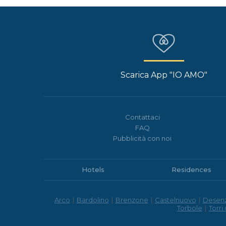
Scarica App "IO AMO"
Contattaci
FAQ
Pubblicità con noi
Hotels
Residences
Arco
|
Bardolino
|
Brenzone
|
Castelnuovo
|
Desen
Torbole
|
Torri