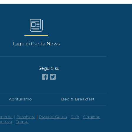
Lago di Garda News
Seguici su
Agriturismo
Bed & Breakfast
anerba
|
Peschiera
|
Riva del Garda
|
Salò
|
Sirmione
antova
|
Trento