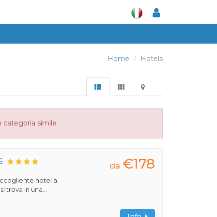
Home
Hotels
n categoria simile
€178
S
da
 accogliente hotel a
 trova in una...
Info