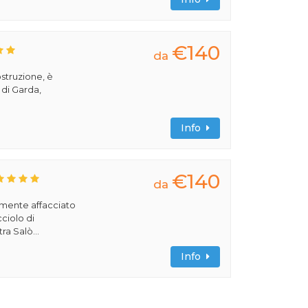
€140
da
ostruzione, è
 di Garda,
Info
€140
da
amente affacciato
cciolo di
ra Salò...
Info