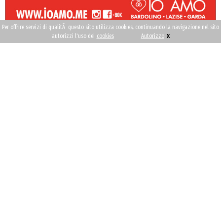
Per offrire servizi di qualitÃ questo sito utilizza cookies, continuando la navigazione nel sito
x
autorizzi l'uso dei
cookies
Autorizzo
Scarica App
Dove dormire
Garda Eat
Lago di Garda
"IO AMO"
News
Seguici su
Contattaci
FAQ
Pubblicità con noi
2026 © lagodigarda.com - P.IVA: 02358120232