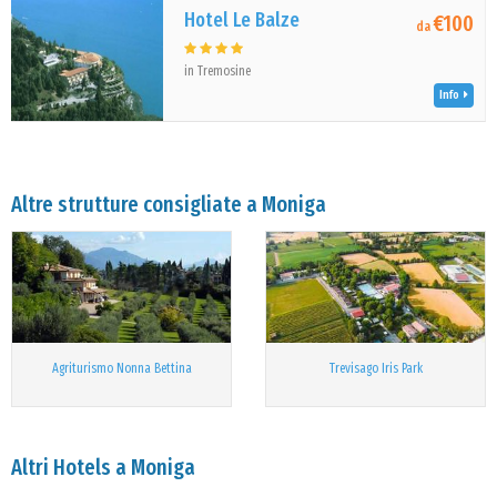
Hotel Le Balze
€100
da
in Tremosine
Info
Altre strutture consigliate a Moniga
Agriturismo Nonna Bettina
Trevisago Iris Park
Altri Hotels a Moniga