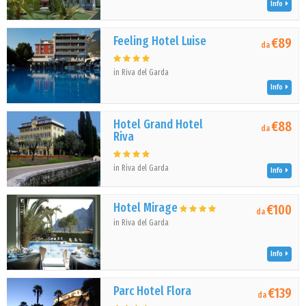
Info
Feeling Hotel Luise
€89
da
in Riva del Garda
Info
Hotel Grand Hotel
€88
da
Riva
in Riva del Garda
Info
Hotel Mirage
€100
da
in Riva del Garda
Info
Parc Hotel Flora
€139
da