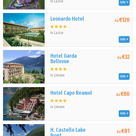
in Lazise
Info
Leonardo Hotel
€120
da
in Lazise
Info
Hotel Garda
€32
da
Bellevue
in Limone
Info
Hotel Capo Reamol
€80
da
in Limone
Info
H. Castello Lake
€81
da
Front