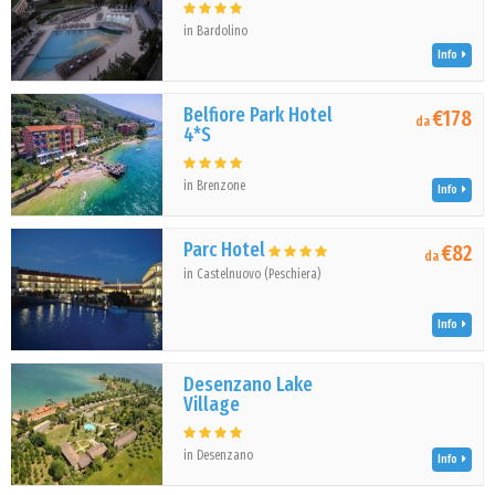
in Bardolino
Info
Belfiore Park Hotel
€178
da
4*S
in Brenzone
Info
Parc Hotel
€82
da
in Castelnuovo (Peschiera)
Info
Desenzano Lake
Village
in Desenzano
Info