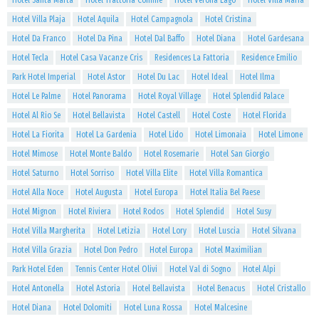
Hotel Santa Marta
Hotel Trattoria Confine
Hotel Verona Lago
Hotel Villa Maria
Hotel Villa Plaja
Hotel Aquila
Hotel Campagnola
Hotel Cristina
Hotel Da Franco
Hotel Da Pina
Hotel Dal Baffo
Hotel Diana
Hotel Gardesana
Hotel Tecla
Hotel Casa Vacanze Cris
Residences La Fattoria
Residence Emilio
Park Hotel Imperial
Hotel Astor
Hotel Du Lac
Hotel Ideal
Hotel Ilma
Hotel Le Palme
Hotel Panorama
Hotel Royal Village
Hotel Splendid Palace
Hotel Al Rio Se
Hotel Bellavista
Hotel Castell
Hotel Coste
Hotel Florida
Hotel La Fiorita
Hotel La Gardenia
Hotel Lido
Hotel Limonaia
Hotel Limone
Hotel Mimose
Hotel Monte Baldo
Hotel Rosemarie
Hotel San Giorgio
Hotel Saturno
Hotel Sorriso
Hotel Villa Elite
Hotel Villa Romantica
Hotel Alla Noce
Hotel Augusta
Hotel Europa
Hotel Italia Bel Paese
Hotel Mignon
Hotel Riviera
Hotel Rodos
Hotel Splendid
Hotel Susy
Hotel Villa Margherita
Hotel Letizia
Hotel Lory
Hotel Luscia
Hotel Silvana
Hotel Villa Grazia
Hotel Don Pedro
Hotel Europa
Hotel Maximilian
Park Hotel Eden
Tennis Center Hotel Olivi
Hotel Val di Sogno
Hotel Alpi
Hotel Antonella
Hotel Astoria
Hotel Bellavista
Hotel Benacus
Hotel Cristallo
Hotel Diana
Hotel Dolomiti
Hotel Luna Rossa
Hotel Malcesine