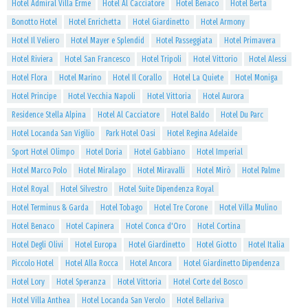
Hotel Admiral Villa Erme
Hotel Al Cacciatore
Hotel Benaco
Hotel Berta
Bonotto Hotel
Hotel Enrichetta
Hotel Giardinetto
Hotel Armony
Hotel Il Veliero
Hotel Mayer e Splendid
Hotel Passeggiata
Hotel Primavera
Hotel Riviera
Hotel San Francesco
Hotel Tripoli
Hotel Vittorio
Hotel Alessi
Hotel Flora
Hotel Marino
Hotel Il Corallo
Hotel La Quiete
Hotel Moniga
Hotel Principe
Hotel Vecchia Napoli
Hotel Vittoria
Hotel Aurora
Residence Stella Alpina
Hotel Al Cacciatore
Hotel Baldo
Hotel Du Parc
Hotel Locanda San Vigilio
Park Hotel Oasi
Hotel Regina Adelaide
Sport Hotel Olimpo
Hotel Doria
Hotel Gabbiano
Hotel Imperial
Hotel Marco Polo
Hotel Miralago
Hotel Miravalli
Hotel Mirò
Hotel Palme
Hotel Royal
Hotel Silvestro
Hotel Suite Dipendenza Royal
Hotel Terminus & Garda
Hotel Tobago
Hotel Tre Corone
Hotel Villa Mulino
Hotel Benaco
Hotel Capinera
Hotel Conca d'Oro
Hotel Cortina
Hotel Degli Olivi
Hotel Europa
Hotel Giardinetto
Hotel Giotto
Hotel Italia
Piccolo Hotel
Hotel Alla Rocca
Hotel Ancora
Hotel Giardinetto Dipendenza
Hotel Lory
Hotel Speranza
Hotel Vittoria
Hotel Corte del Bosco
Hotel Villa Anthea
Hotel Locanda San Verolo
Hotel Bellariva