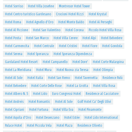
Hotel Sorriso
Hotel Villa Josefine
Montresor Hotel Tower
Hotel Centro turistico Gardesano
Crocioni Hotel Rizzi
Hotel Krystal
Hotel Roma
Hotel Agnello d'Oro
Hotel Monte Baldo
Hotel Ai Perseghi
Hotel Al Piccione
Hotel San Valentino
Hotel Corona
Piccolo Hotel Villa Rosa
Hotel Posta
Hotel San Marco
Hotel Villa Cerere
Hotel Alpi
Hotel Belvedere
Hotel Carmencita
Hotel Centrale
Hotel Cristini
Hotel Fiore
Hotel Gondola
Hotel Serena
Hotel Speranza
Hotel Speranza Dipendenza
Gardaland Hotel Resort
Hotel Campanello
Hotel Dore'
Hotel Corte Malaspina
Hotel La Meridiana
Hotel Mura
Hotel Nuova zia Teresa
Hotel Olimpia
Hotel Al Sole
Hotel Italia
Hotel San Remo
Hotel Tavernetta
Residence Palù
Hotel Belvedere
Hotel Corte Delle Rose
Hotel La Grotta
Hotel Villa Rosa
Hotel Albero N. 5
Hotel Lido
Euro Congressi Hotel
Residence al Cacciatore
Hotel Andreis
Hotel Romantic
Hotel Al Sole
Golf Hotel Ca' Degli Ulivi
Hotel Cipriani
Hotel Fortuna
Hotel Villa Eva
Hotel Pinamonte
Hotel Aquila d'Oro
Hotel Desenzano
Hotel Estée
Hotel Lido International
Palace Hotel
Hotel Piccola Vela
Hotel Plaza
Residence Oliveto