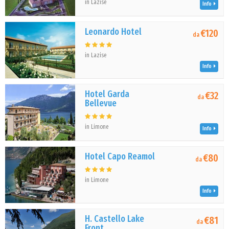
in Lazise
Info
Leonardo Hotel
€120
da
in Lazise
Info
Hotel Garda
€32
da
Bellevue
in Limone
Info
Hotel Capo Reamol
€80
da
in Limone
Info
H. Castello Lake
€81
da
Front