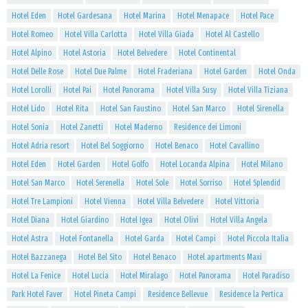
Hotel Eden
Hotel Gardesana
Hotel Marina
Hotel Menapace
Hotel Pace
Hotel Romeo
Hotel Villa Carlotta
Hotel Villa Giada
Hotel Al Castello
Hotel Alpino
Hotel Astoria
Hotel Belvedere
Hotel Continental
Hotel Delle Rose
Hotel Due Palme
Hotel Fraderiana
Hotel Garden
Hotel Onda
Hotel Lorolli
Hotel Pai
Hotel Panorama
Hotel Villa Susy
Hotel Villa Tiziana
Hotel Lido
Hotel Rita
Hotel San Faustino
Hotel San Marco
Hotel Sirenella
Hotel Sonia
Hotel Zanetti
Hotel Maderno
Residence dei Limoni
Hotel Adria resort
Hotel Bel Soggiorno
Hotel Benaco
Hotel Cavallino
Hotel Eden
Hotel Garden
Hotel Golfo
Hotel Locanda Alpina
Hotel Milano
Hotel San Marco
Hotel Serenella
Hotel Sole
Hotel Sorriso
Hotel Splendid
Hotel Tre Lampioni
Hotel Vienna
Hotel Villa Belvedere
Hotel Vittoria
Hotel Diana
Hotel Giardino
Hotel Igea
Hotel Olivi
Hotel Villa Angela
Hotel Astra
Hotel Fontanella
Hotel Garda
Hotel Campi
Hotel Piccola Italia
Hotel Bazzanega
Hotel Bel Sito
Hotel Benaco
Hotel apartments Maxi
Hotel La Fenice
Hotel Lucia
Hotel Miralago
Hotel Panorama
Hotel Paradiso
Park Hotel Faver
Hotel Pineta Campi
Residence Bellevue
Residence la Pertica