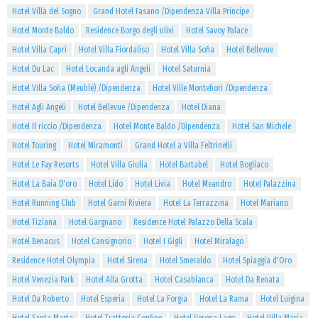
Hotel Villa del Sogno
Grand Hotel Fasano /Dipendenza Villa Principe
Hotel Monte Baldo
Residence Borgo degli ulivi
Hotel Savoy Palace
Hotel Villa Capri
Hotel Villa Fiordaliso
Hotel Villa Sofia
Hotel Bellevue
Hotel Du Lac
Hotel Locanda agli Angeli
Hotel Saturnia
Hotel Villa Sofia (Meublè) /Dipendenza
Hotel Ville Montefiori /Dipendenza
Hotel Agli Angeli
Hotel Bellevue /Dipendenza
Hotel Diana
Hotel Il riccio /Dipendenza
Hotel Monte Baldo /Dipendenza
Hotel San Michele
Hotel Touring
Hotel Miramonti
Grand Hotel a Villa Feltrinelli
Hotel Le Fay Resorts
Hotel Villa Giulia
Hotel Bartabel
Hotel Bogliaco
Hotel La Baia D'oro
Hotel Lido
Hotel Livia
Hotel Meandro
Hotel Palazzina
Hotel Running Club
Hotel Garni Riviera
Hotel La Terrazzina
Hotel Mariano
Hotel Tiziana
Hotel Gargnano
Residence Hotel Palazzo Della Scala
Hotel Benacus
Hotel Cansignorio
Hotel I Gigli
Hotel Miralago
Residence Hotel Olympia
Hotel Sirena
Hotel Smeraldo
Hotel Spiaggia d'Oro
Hotel Venezia Park
Hotel Alla Grotta
Hotel Casablanca
Hotel Da Renata
Hotel Da Roberto
Hotel Esperia
Hotel La Forgia
Hotel La Rama
Hotel Luigina