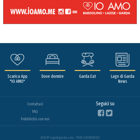
Scarica App
Dove dormire
Garda Eat
Lago di Garda
"IO AMO"
News
Seguici su
Contattaci
FAQ
Pubblicità con noi
2026 © lagodigarda.com - P.IVA: 02358120232