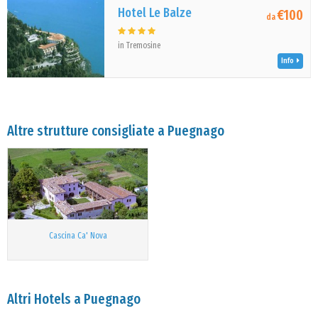
Hotel Le Balze
€100
da
in Tremosine
Info
Altre strutture consigliate a Puegnago
Cascina Ca' Nova
Altri Hotels a Puegnago