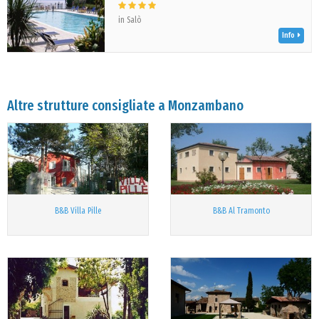
in Salò
Info
Altre strutture consigliate a Monzambano
B&B Villa Pille
B&B Al Tramonto