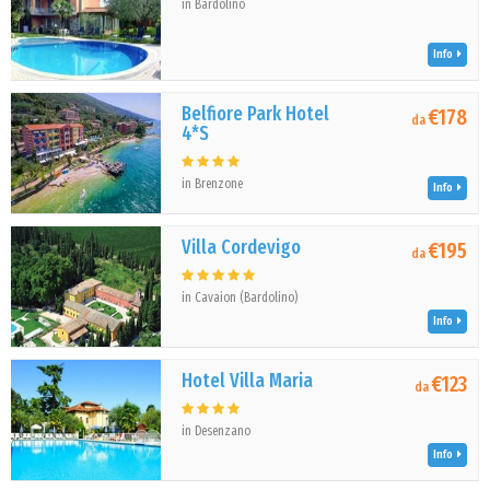
in Bardolino
Info
Belfiore Park Hotel
€178
da
4*S
in Brenzone
Info
Villa Cordevigo
€195
da
in Cavaion (Bardolino)
Info
Hotel Villa Maria
€123
da
in Desenzano
Info