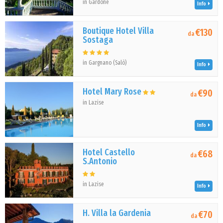
in Gardone
Info
Boutique Hotel Villa
€130
da
Sostaga
in Gargnano (Salò)
Info
Hotel Mary Rose
€90
da
in Lazise
Info
Hotel Castello
€68
da
S.Antonio
in Lazise
Info
H. Villa la Gardenia
€70
da