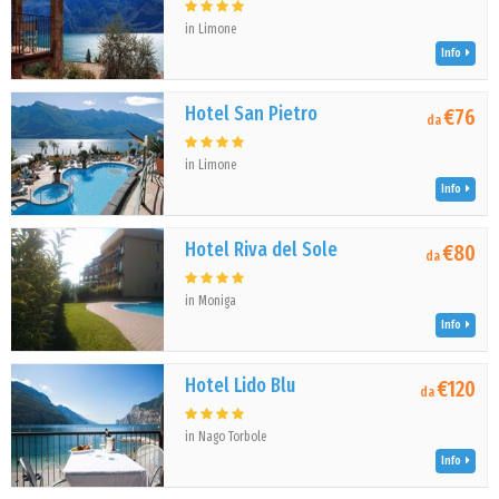
in Limone
Info
Hotel San Pietro
€76
da
in Limone
Info
Hotel Riva del Sole
€80
da
in Moniga
Info
Hotel Lido Blu
€120
da
in Nago Torbole
Info