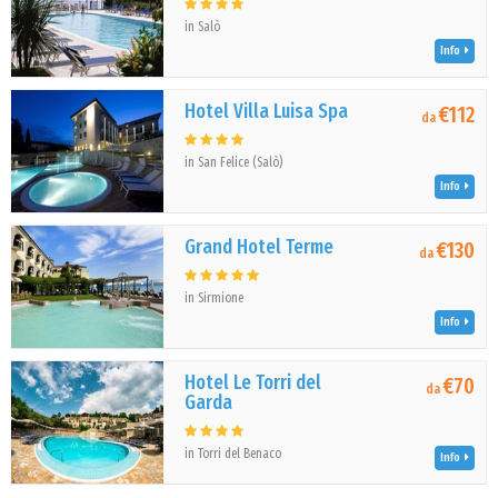
in Salò
Info
Hotel Villa Luisa Spa
€112
da
in San Felice (Salò)
Info
Grand Hotel Terme
€130
da
in Sirmione
Info
Hotel Le Torri del
€70
da
Garda
in Torri del Benaco
Info