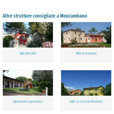
Altre strutture consigliate a Monzambano
B&B Villa Pille
B&B Al Tramonto
Agriturismo Lupo Bianco
Agrit. La Casa del Mandorlo