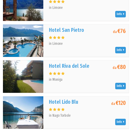
in Limone
Info
Hotel San Pietro
€76
da
in Limone
Info
Hotel Riva del Sole
€80
da
in Moniga
Info
Hotel Lido Blu
€120
da
in Nago Torbole
Info