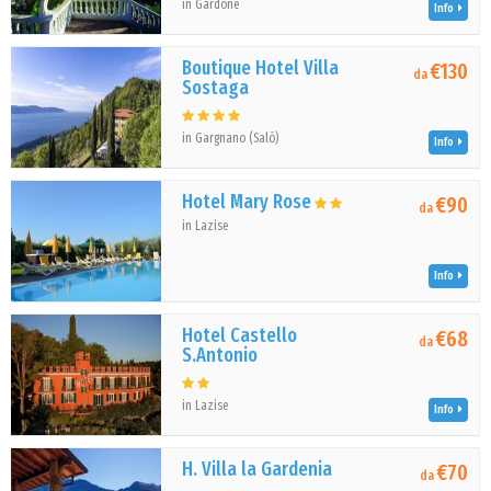
in Gardone
Info
Boutique Hotel Villa
€130
da
Sostaga
in Gargnano (Salò)
Info
Hotel Mary Rose
€90
da
in Lazise
Info
Hotel Castello
€68
da
S.Antonio
in Lazise
Info
H. Villa la Gardenia
€70
da