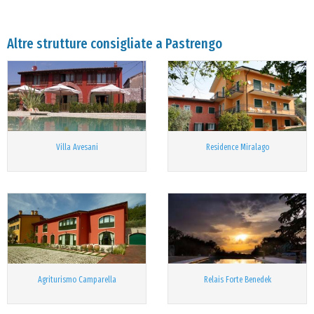
Altre strutture consigliate a Pastrengo
Villa Avesani
Residence Miralago
Agriturismo Camparella
Relais Forte Benedek