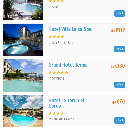
in Salò
Info
Hotel Villa Luisa Spa
€112
da
in San Felice (Salò)
Info
Grand Hotel Terme
€130
da
in Sirmione
Info
Hotel Le Torri del
€70
da
Garda
in Torri del Benaco
Info