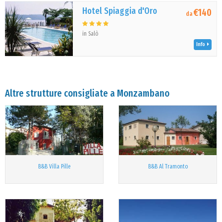
Hotel Spiaggia d'Oro
€140
da
in Salò
Info
Altre strutture consigliate a Monzambano
B&B Villa Pille
B&B Al Tramonto