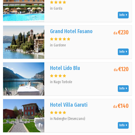
in Garda
Info
Grand Hotel Fasano
€230
da
in Gardone
Info
Hotel Lido Blu
€120
da
in Nago Torbole
Info
Hotel Villa Garuti
€140
da
in Padenghe (Desenzano)
Info