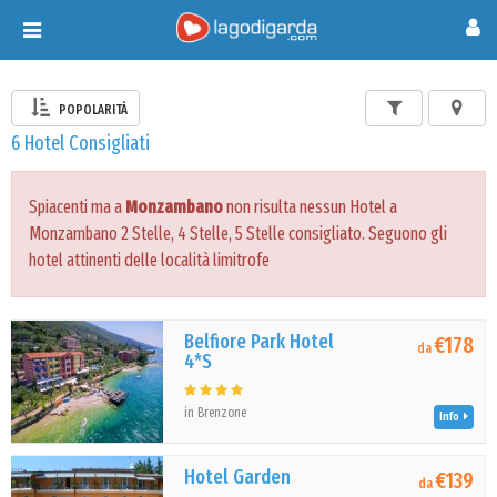
Toggle
navigation
POPOLARITÀ
6 Hotel Consigliati
Spiacenti ma a
Monzambano
non risulta nessun Hotel a
Monzambano 2 Stelle, 4 Stelle, 5 Stelle consigliato. Seguono gli
hotel attinenti delle località limitrofe
Belfiore Park Hotel
€178
da
4*S
in Brenzone
Info
Hotel Garden
€139
da