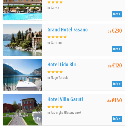
in Garda
Info
Grand Hotel Fasano
€230
da
in Gardone
Info
Hotel Lido Blu
€120
da
in Nago Torbole
Info
Hotel Villa Garuti
€140
da
in Padenghe (Desenzano)
Info