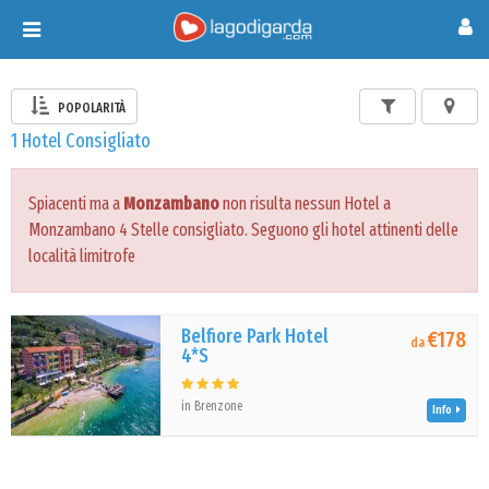
Toggle
navigation
POPOLARITÀ
1 Hotel Consigliato
Spiacenti ma a
Monzambano
non risulta nessun Hotel a
Monzambano 4 Stelle consigliato. Seguono gli hotel attinenti delle
località limitrofe
Belfiore Park Hotel
€178
da
4*S
in Brenzone
Info