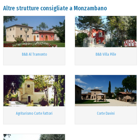
Altre strutture consigliate a Monzambano
B&B Al Tramonto
B&B Villa Pille
Agriturismo Corte Fattori
Corte Davini